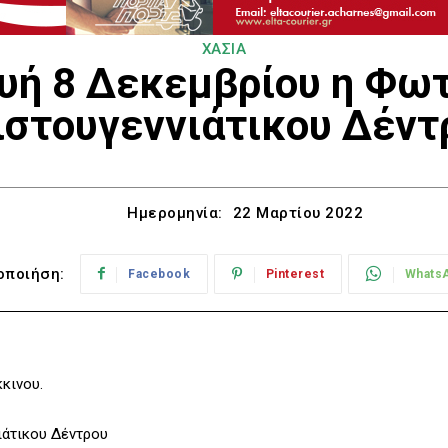
ΧΑΣΙΑ
υή 8 Δεκεμβρίου η Φω
ιστουγεννιάτικου Δέντ
Ημερομηνία:
22 Μαρτίου 2022
οποιήση:
Facebook
Pinterest
Whats
ιάτικου Δέντρου