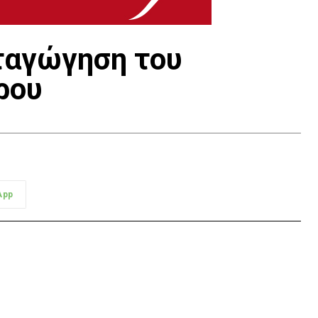
ταγώγηση του
ρου
App