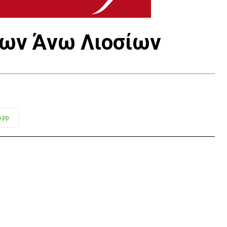
των Άνω Λιοσίων
App