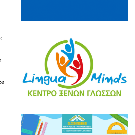
ς
ε
ου