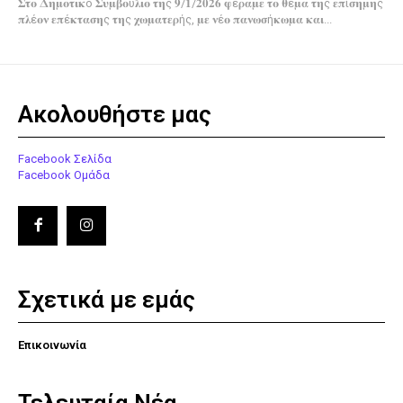
𝚺𝛕𝛐 𝚫𝛈𝛍𝛐𝛕𝛊𝛋ό 𝚺𝛖𝛍𝛃𝛐ύ𝛌𝛊𝛐 𝛕𝛈ς 𝟗/𝟏/𝟐𝟎𝟐𝟔 𝛗έ𝛒𝛂𝛍𝛆 𝛕𝛐 𝛉έ𝛍𝛂 𝛕𝛈ς 𝛆𝛑ί𝛔𝛈𝛍𝛈ς
𝛑𝛌έ𝛐𝛎 𝛆𝛑έ𝛋𝛕𝛂𝛔𝛈ς 𝛕𝛈ς 𝛘𝛚𝛍𝛂𝛕𝛆𝛒ής, 𝛍𝛆 𝛎έ𝛐 𝛑𝛂𝛎𝛚𝛔ή𝛋𝛚𝛍𝛂 𝛋𝛂𝛊...
Ακολουθήστε μας
Facebook Σελίδα
Facebook Ομάδα
Σχετικά με εμάς
Επικοινωνία
Τελευταία Νέα