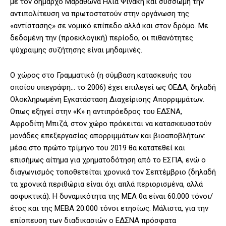
με τον δήμαρχο Μαραθώνα Ηλία Ψινάκη και σύσσωμη την
αντιπολίτευση να πρωτοστατούν στην οργάνωση της
«αντίστασης» σε νομικό επίπεδο αλλά και στον δρόμο. Με
δεδομένη την (προεκλογική) περίοδο, οι πιθανότητες
ψύχραιμης συζήτησης είναι μηδαμινές.
Ο χώρος στο Γραμματικό (η σύμβαση κατασκευής του
οποίου υπεγράφη… το 2006) έχει επιλεγεί ως ΟΕΔΑ, δηλαδή
Ολοκληρωμένη Εγκατάσταση Διαχείρισης Απορριμμάτων.
Οπως εξηγεί στην «Κ» η αντιπρόεδρος του ΕΔΣΝΑ,
Αφροδίτη Μπιζά, στον χώρο πρόκειται να κατασκευαστούν
μονάδες επεξεργασίας απορριμμάτων και βιοαποβλήτων:
μέσα στο πρώτο τρίμηνο του 2019 θα κατατεθεί και
επισήμως αίτημα για χρηματοδότηση από το ΕΣΠΑ, ενώ ο
διαγωνισμός τοποθετείται χρονικά τον Σεπτέμβριο (δηλαδή
τα χρονικά περιθώρια είναι όχι απλά περιορισμένα, αλλά
ασφυκτικά). Η δυναμικότητα της ΜΕΑ θα είναι 60.000 τόνοι/
έτος και της ΜΕΒΑ 20.000 τόνοι ετησίως. Μάλιστα, για την
επίσπευση των διαδικασιών ο ΕΔΣΝΑ πρόσφατα