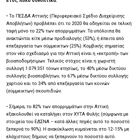
Ετσι, πολύ συνοπτικά:
• Το ΠΕΣΔΑ Αττικής (Περιφερειακό Σχέδιο Διαχείρισης
Αποβλήτων) προβλέπει ότι το 2020 θα οδηγείται σε τελική
ταφή μόνο το 22% των απορριμμάτων. Τα υπόλοιπα θα
ανακτώνται είτε μέσω προδιαλογής (53%), ή έπειτα από
επεξεργασία των σύμμεικτων (25%). Κομβικής σημασίας
στον νέο σχεδιασμό για την Αττική είναι η «εκτροπή» των
βιοαποδομήσιμων. Τελικός στόχος είναι η χωριστή
συλλογή 1.079.351 τόνων ετησίως, το 40% μέσω δικτύου
συλλογής βιοαποβλήτων, το 67% μέσω δικτύου συλλογής
χαρτιού και το 34% από επεξεργασία των κοινών
(σύμμεικτων) σκουπιδιών.
• Σήμερα, το 82% των απορριμμάτων στην Αττική
εξακολουθεί να καταλήγει στον ΧΥΤΑ Φυλής (σύμφωνα με
στοιχεία του ΕΔΣΝΑ – κατά άλλες πηγές αυτό το ποσοστό
ξεπερνά το 90%). Η ανακύκλωση κυμαίνεται στο 12-15% με
ελάχιστους δήμους να ξεπερνούν το ποσοστό αυτό.