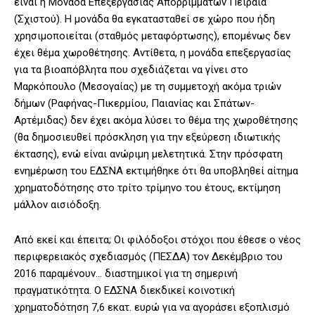
είναι η Μονάδα Επεξεργασίας Απορριμμάτων Πειραιά
(Σχιστού). Η μονάδα θα εγκατασταθεί σε χώρο που ήδη
χρησιμοποιείται (σταθμός μεταφόρτωσης), επομένως δεν
έχει θέμα χωροθέτησης. Αντίθετα, η μονάδα επεξεργασίας
για τα βιοαπόβλητα που σχεδιάζεται να γίνει στο
Μαρκόπουλο (Μεσογαίας) με τη συμμετοχή ακόμα τριών
δήμων (Ραφήνας-Πικερμίου, Παιανίας και Σπάτων-
Αρτέμιδας) δεν έχει ακόμα λύσει το θέμα της χωροθέτησης
(θα δημοσιευθεί πρόσκληση για την εξεύρεση ιδιωτικής
έκτασης), ενώ είναι ανώριμη μελετητικά. Στην πρόσφατη
ενημέρωση του ΕΔΣΝΑ εκτιμήθηκε ότι θα υποβληθεί αίτημα
χρηματοδότησης στο τρίτο τρίμηνο του έτους, εκτίμηση
μάλλον αισιόδοξη.
Από εκεί και έπειτα; Οι φιλόδοξοι στόχοι που έθεσε ο νέος
περιφερειακός σχεδιασμός (ΠΕΣΔΑ) τον Δεκέμβριο του
2016 παραμένουν… διαστημικοί για τη σημερινή
πραγματικότητα. Ο ΕΔΣΝΑ διεκδικεί κοινοτική
χρηματοδότηση 7,6 εκατ. ευρώ για να αγοράσει εξοπλισμό