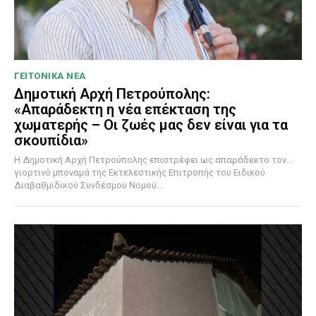
ΓΕΙΤΟΝΙΚΑ ΝΕΑ
Δημοτική Αρχή Πετρούπολης:
«Απαράδεκτη η νέα επέκταση της
χωματερής – Οι ζωές μας δεν είναι για τα
σκουπίδια»
Η Δημοτική Αρχή Πετρούπολης επιστρέφει ως απαράδεκτο τον…
γιορτινό μποναμά της Εκτελεστικής Επιτροπής του Ειδικού
Διαβαθμιδικού Συνδέσμου Νομού...