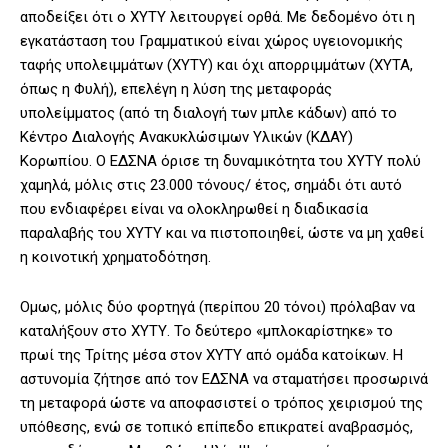
αποδείξει ότι ο ΧΥΤΥ λειτουργεί ορθά. Με δεδομένο ότι η
εγκατάσταση του Γραμματικού είναι χώρος υγειονομικής
ταφής υπολειμμάτων (ΧΥΤΥ) και όχι απορριμμάτων (ΧΥΤΑ,
όπως η Φυλή), επελέγη η λύση της μεταφοράς
υπολείμματος (από τη διαλογή των μπλε κάδων) από το
Κέντρο Διαλογής Ανακυκλώσιμων Υλικών (ΚΔΑΥ)
Κορωπίου. Ο ΕΔΣΝΑ όρισε τη δυναμικότητα του ΧΥΤΥ πολύ
χαμηλά, μόλις στις 23.000 τόνους/ έτος, σημάδι ότι αυτό
που ενδιαφέρει είναι να ολοκληρωθεί η διαδικασία
παραλαβής του ΧΥΤΥ και να πιστοποιηθεί, ώστε να μη χαθεί
η κοινοτική χρηματοδότηση.
Ομως, μόλις δύο φορτηγά (περίπου 20 τόνοι) πρόλαβαν να
καταλήξουν στο ΧΥΤΥ. Το δεύτερο «μπλοκαρίστηκε» το
πρωί της Τρίτης μέσα στον ΧΥΤΥ από ομάδα κατοίκων. Η
αστυνομία ζήτησε από τον ΕΔΣΝΑ να σταματήσει προσωρινά
τη μεταφορά ώστε να αποφασιστεί ο τρόπος χειρισμού της
υπόθεσης, ενώ σε τοπικό επίπεδο επικρατεί αναβρασμός,