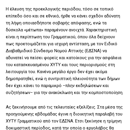
Η έλευση της προεκλογικής περιόδου, τόσο σε τοπικό
επίπεδο όσο και σε εθνικό, ήρθε να κάνει σχεδόν αδύνατη
τη λήψη οποιασδήποτε σοβαρής απόφασης, ενώ τα
δύσκολα «μέτωπα» παραμένουν ανοιχτά. Χαρακτηριστική
είναι η περίπτωση του Γραμματικού, όπου όλα δείχνουν
πως προετοιμάζεται για ισχυρή αντίσταση, με τον Ειδικό
Διαβαθμιδικό Σύνδεσμο Νομού Αττικής (ΕΔΣΝΑ) να
αδυνατεί να πείσει φορείς και κατοίκους για την ασφάλεια
του κατασκευασμένου ΧΥΤΥ και τους περιορισμούς στη
λειτουργία του. Κανένα μεγάλο έργο δεν έχει ακόμα
δημοπρατηθεί, ενώ η συντριπτική πλειονότητα των δήμων
δεν έχει κάνει το παραμικρό –πλην εκδηλώσεων και
συζητήσεων– για την ανακύκλωση και την κομποστοποίηση.
Ας ξεκινήσουμε από τις τελευταίες εξελίξεις. Στα μέσα της
προηγούμενης εβδομάδας έγινε η διοικητική παραλαβή του
ΧΥΤΥ Γραμματικού από τον ΕΔΣΝΑ. Ετσι ξεκίνησε η τρίμηνη
δοκιμαστική περίοδος, κατά την οποία ο εργολάβος θα