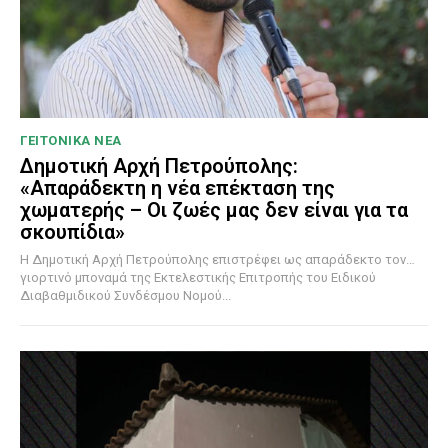
ΓΕΙΤΟΝΙΚΑ ΝΕΑ
Δημοτική Αρχή Πετρούπολης:
«Απαράδεκτη η νέα επέκταση της
χωματερής – Οι ζωές μας δεν είναι για τα
σκουπίδια»
Η Δημοτική Αρχή Πετρούπολης επιστρέφει ως απαράδεκτο τον…
γιορτινό μποναμά της Εκτελεστικής Επιτροπής του Ειδικού
Διαβαθμιδικού Συνδέσμου Νομού...