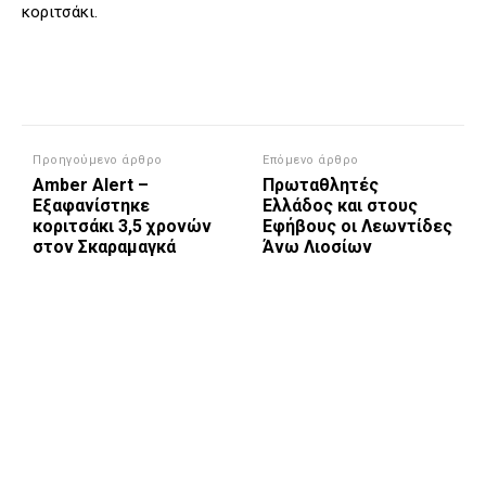
κοριτσάκι.
Προηγούμενο άρθρο
Επόμενο άρθρο
Amber Alert –
Πρωταθλητές
Εξαφανίστηκε
Ελλάδος και στους
κοριτσάκι 3,5 χρονών
Εφήβους οι Λεωντίδες
στον Σκαραμαγκά
Άνω Λιοσίων