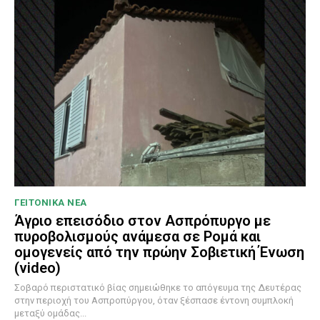
ΓΕΙΤΟΝΙΚΑ ΝΕΑ
Άγριο επεισόδιο στον Ασπρόπυργο με
πυροβολισμούς ανάμεσα σε Ρομά και
ομογενείς από την πρώην Σοβιετική Ένωση
(video)
Σοβαρό περιστατικό βίας σημειώθηκε το απόγευμα της Δευτέρας
στην περιοχή του Ασπροπύργου, όταν ξέσπασε έντονη συμπλοκή
μεταξύ ομάδας...