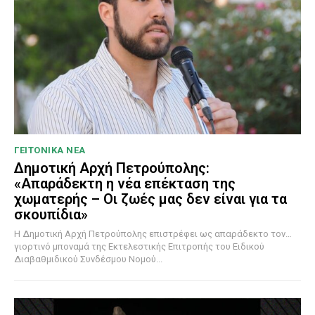
ΓΕΙΤΟΝΙΚΑ ΝΕΑ
Δημοτική Αρχή Πετρούπολης:
«Απαράδεκτη η νέα επέκταση της
χωματερής – Οι ζωές μας δεν είναι για τα
σκουπίδια»
Η Δημοτική Αρχή Πετρούπολης επιστρέφει ως απαράδεκτο τον…
γιορτινό μποναμά της Εκτελεστικής Επιτροπής του Ειδικού
Διαβαθμιδικού Συνδέσμου Νομού...