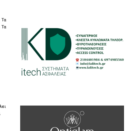
 Τα
 Τα
λει
ι