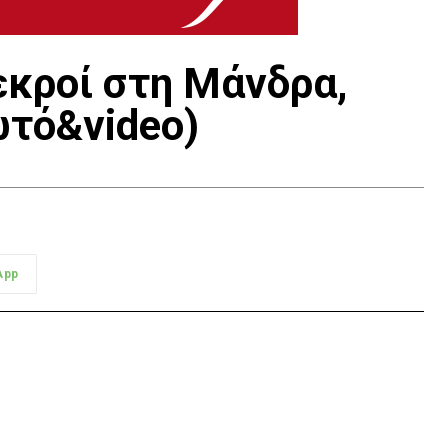
εκροί στη Μάνδρα,
ωτό&video)
App