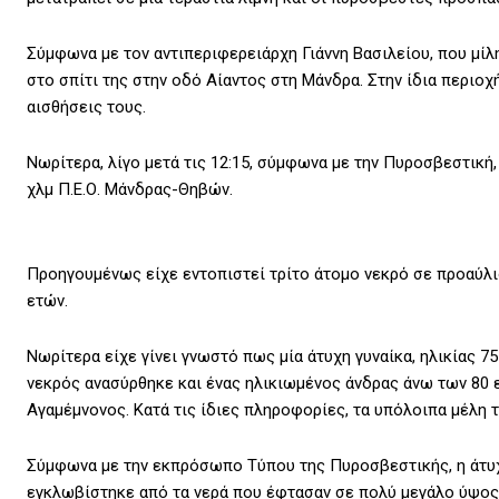
Σύμφωνα με τον αντιπεριφερειάρχη Γιάννη Βασιλείου, που μίλη
στο σπίτι της στην οδό Αίαντος στη Μάνδρα. Στην ίδια περιοχ
αισθήσεις τους.
Νωρίτερα, λίγο μετά τις 12:15, σύμφωνα με την Πυροσβεστική
χλμ Π.Ε.Ο. Μάνδρας-Θηβών.
Προηγουμένως είχε εντοπιστεί τρίτο άτομο νεκρό σε προαύλι
ετών.
Νωρίτερα είχε γίνει γνωστό πως μία άτυχη γυναίκα, ηλικίας 7
νεκρός ανασύρθηκε και ένας ηλικιωμένος άνδρας άνω των 80 
Αγαμέμνονος. Κατά τις ίδιες πληροφορίες, τα υπόλοιπα μέλη τ
Σύμφωνα με την εκπρόσωπο Τύπου της Πυροσβεστικής, η άτυχη
εγκλωβίστηκε από τα νερά που έφτασαν σε πολύ μεγάλο ύψος.