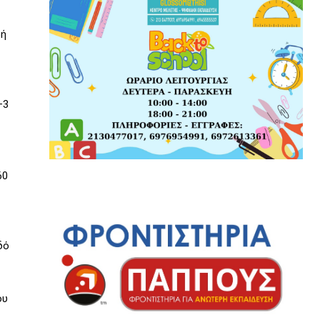
ρή
–3
60
δό
ου