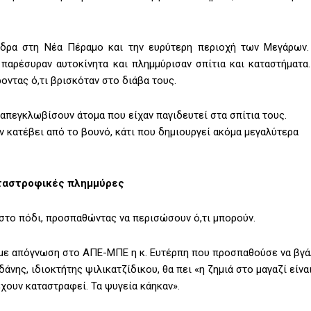
δρα στη Νέα Πέραμο και την ευρύτερη περιοχή των Μεγάρων.
 παρέσυραν αυτοκίνητα και πλημμύρισαν σπίτια και καταστήματα.
ντας ό,τι βρισκόταν στο διάβα τους.
απεγκλωβίσουν άτομα που είχαν παγιδευτεί στα σπίτια τους.
 κατέβει από το βουνό, κάτι που δημιουργεί ακόμα μεγαλύτερα
αταστροφικές πλημμύρες
 στο πόδι, προσπαθώντας να περισώσουν ό,τι μπορούν.
ει με απόγνωση στο ΑΠΕ-ΜΠΕ η κ. Ευτέρπη που προσπαθούσε να βγά
δάνης, ιδιοκτήτης ψιλικατζίδικου, θα πει «η ζημιά στο μαγαζί είνα
έχουν καταστραφεί. Τα ψυγεία κάηκαν».