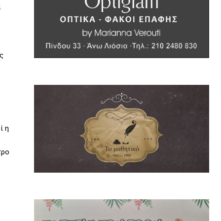
α
ς
ί η
τρο