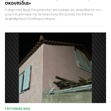
σκουπίδια»
Η Δημοτική Αρχή Πετρούπολης επιστρέφει ως απαράδεκτο τον…
γιορτινό μποναμά της Εκτελεστικής Επιτροπής του Ειδικού
Διαβαθμιδικού Συνδέσμου Νομού...
ΓΕΙΤΟΝΙΚΑ ΝΕΑ