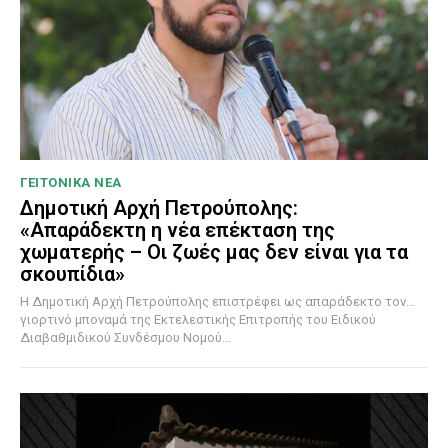
ΓΕΙΤΟΝΙΚΑ ΝΕΑ
Δημοτική Αρχή Πετρούπολης:
«Απαράδεκτη η νέα επέκταση της
χωματερής – Οι ζωές μας δεν είναι για τα
σκουπίδια»
Η Δημοτική Αρχή Πετρούπολης επιστρέφει ως απαράδεκτο τον…
γιορτινό μποναμά της Εκτελεστικής Επιτροπής του Ειδικού
Διαβαθμιδικού Συνδέσμου Νομού...