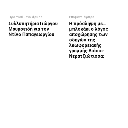
Προηγούμενο άρθρο
Επόμενο άρθρο
Συλλυπητήρια Γιώργου
Η πρόσληψη με…
Μαυροειδή για τον
μπλοκάκι ο λόγος
Ντίνο Παπαγεωργίου
αποχώρησης των
οδηγών της
λεωφορειακής
γραμμής Λιόσια-
Νερατζιώτισσα;