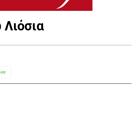
 Λιόσια
App