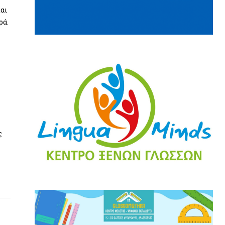
αι
ρά.
ς