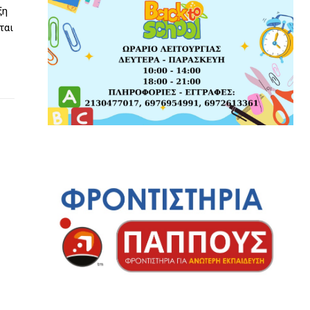
ξη
ται