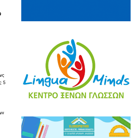
9
ως
ς 5
ων