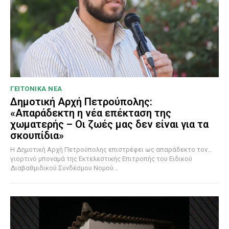
ΓΕΙΤΟΝΙΚΑ ΝΕΑ
Δημοτική Αρχή Πετρούπολης:
«Απαράδεκτη η νέα επέκταση της
χωματερής – Οι ζωές μας δεν είναι για τα
σκουπίδια»
Η Δημοτική Αρχή Πετρούπολης επιστρέφει ως απαράδεκτο τον…
γιορτινό μποναμά της Εκτελεστικής Επιτροπής του Ειδικού
Διαβαθμιδικού Συνδέσμου Νομού...