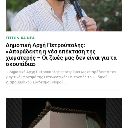
ΓΕΙΤΟΝΙΚΑ ΝΕΑ
Δημοτική Αρχή Πετρούπολης:
«Απαράδεκτη η νέα επέκταση της
χωματερής – Οι ζωές μας δεν είναι για τα
σκουπίδια»
Η Δημοτική Αρχή Πετρούπολης επιστρέφει ως απαράδεκτο τον…
γιορτινό μποναμά της Εκτελεστικής Επιτροπής του Ειδικού
Διαβαθμιδικού Συνδέσμου Νομού...