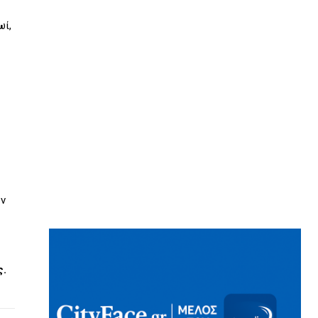
ωί,
ων
ς.