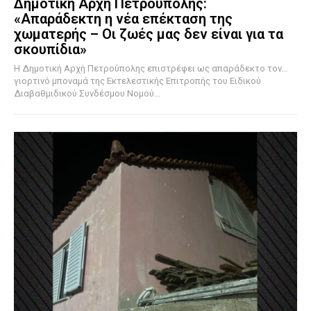
Δημοτική Αρχή Πετρούπολης:
«Απαράδεκτη η νέα επέκταση της
χωματερής – Οι ζωές μας δεν είναι για τα
σκουπίδια»
Η Δημοτική Αρχή Πετρούπολης επιστρέφει ως απαράδεκτο τον…
γιορτινό μποναμά της Εκτελεστικής Επιτροπής του Ειδικού
Διαβαθμιδικού Συνδέσμου Νομού...