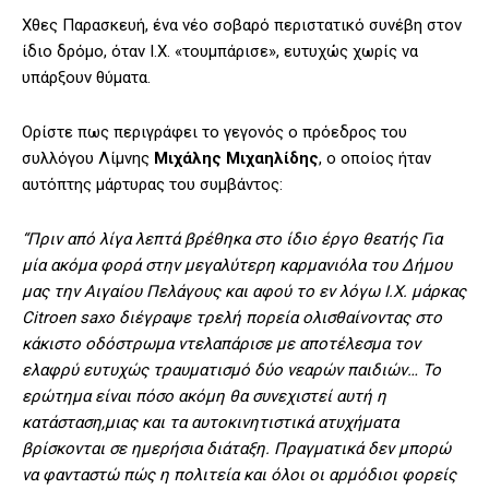
Χθες Παρασκευή, ένα νέο σοβαρό περιστατικό συνέβη στον
ίδιο δρόμο, όταν Ι.Χ. «τουμπάρισε», ευτυχώς χωρίς να
υπάρξουν θύματα.
Ορίστε πως περιγράφει το γεγονός ο πρόεδρος του
συλλόγου Λίμνης
Μιχάλης
Μιχαηλίδης
, ο οποίος ήταν
αυτόπτης μάρτυρας του συμβάντος:
“Πριν από λίγα λεπτά βρέθηκα στο ίδιο έργο θεατής Για
μία ακόμα φορά στην μεγαλύτερη καρμανιόλα του Δήμου
μας την Αιγαίου Πελάγους και αφού το εν λόγω Ι.Χ. μάρκας
Citroen saxo διέγραψε τρελή πορεία ολισθαίνοντας στο
κάκιστο οδόστρωμα ντελαπάρισε με αποτέλεσμα τον
ελαφρύ ευτυχώς τραυματισμό δύο νεαρών παιδιών… Το
ερώτημα είναι πόσο ακόμη θα συνεχιστεί αυτή η
κατάσταση,μιας και τα αυτοκινητιστικά ατυχήματα
βρίσκονται σε ημερήσια διάταξη. Πραγματικά δεν μπορώ
να φανταστώ πώς η πολιτεία και όλοι οι αρμόδιοι φορείς