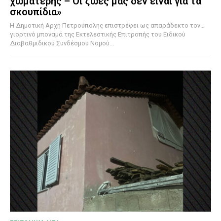
χωματερής – Οι ζωές μας δεν είναι για τα
σκουπίδια»
Η Δημοτική Αρχή Πετρούπολης επιστρέφει ως απαράδεκτο τον…
γιορτινό μποναμά της Εκτελεστικής Επιτροπής του Ειδικού
Διαβαθμιδικού Συνδέσμου Νομού...