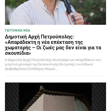
ΓΕΙΤΟΝΙΚΑ ΝΕΑ
Δημοτική Αρχή Πετρούπολης:
«Απαράδεκτη η νέα επέκταση της
χωματερής – Οι ζωές μας δεν είναι για τα
σκουπίδια»
Η Δημοτική Αρχή Πετρούπολης επιστρέφει ως απαράδεκτο τον…
γιορτινό μποναμά της Εκτελεστικής Επιτροπής του Ειδικού
Διαβαθμιδικού Συνδέσμου Νομού...