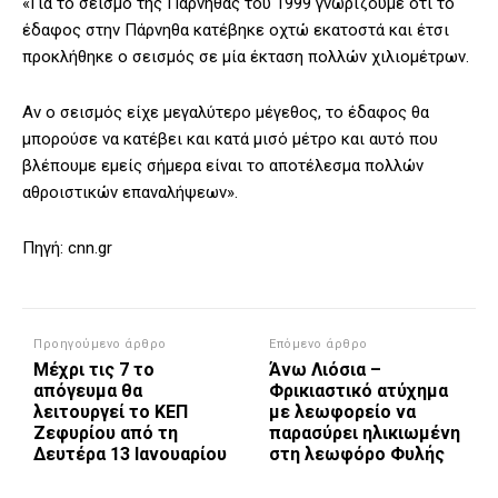
«Για το σεισμό της Πάρνηθας του 1999 γνωρίζουμε ότι το
έδαφος στην Πάρνηθα κατέβηκε οχτώ εκατοστά και έτσι
προκλήθηκε ο σεισμός σε μία έκταση πολλών χιλιομέτρων.
Αν ο σεισμός είχε μεγαλύτερο μέγεθος, το έδαφος θα
μπορούσε να κατέβει και κατά μισό μέτρο και αυτό που
βλέπουμε εμείς σήμερα είναι το αποτέλεσμα πολλών
αθροιστικών επαναλήψεων».
Πηγή: cnn.gr
Προηγούμενο άρθρο
Επόμενο άρθρο
Μέχρι τις 7 το
Άνω Λιόσια –
απόγευμα θα
Φρικιαστικό ατύχημα
λειτουργεί το ΚΕΠ
με λεωφορείο να
Ζεφυρίου από τη
παρασύρει ηλικιωμένη
Δευτέρα 13 Ιανουαρίου
στη λεωφόρο Φυλής