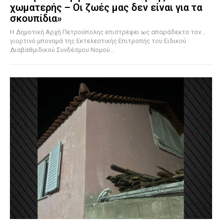
χωματερής – Οι ζωές μας δεν είναι για τα
σκουπίδια»
Η Δημοτική Αρχή Πετρούπολης επιστρέφει ως απαράδεκτο τον…
γιορτινό μποναμά της Εκτελεστικής Επιτροπής του Ειδικού
Διαβαθμιδικού Συνδέσμου Νομού...