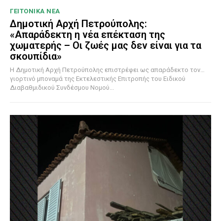
ΓΕΙΤΟΝΙΚΑ ΝΕΑ
Δημοτική Αρχή Πετρούπολης:
«Απαράδεκτη η νέα επέκταση της
χωματερής – Οι ζωές μας δεν είναι για τα
σκουπίδια»
Η Δημοτική Αρχή Πετρούπολης επιστρέφει ως απαράδεκτο τον…
γιορτινό μποναμά της Εκτελεστικής Επιτροπής του Ειδικού
Διαβαθμιδικού Συνδέσμου Νομού...