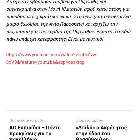
Αυτήν την εβδομάδα τραβάω για Πάρνηθα, και
συγκεκριμένα στην Μονή Κλειστών, αφού κάνω στάση για
παραδοσιακό χωριάτικο ψωμί. Στη συνέχεια, συναντώ ένα
μικρό ξωκλήσι, την Αγία Παρασκευή και αρχίζω την
πεζοπορία για την καρδιά της Πάρνηθας. Ξέρατε ότι εδώ
πάνω υπάρχει καταρράκτης; Είναι μαγευτικό!
https://www.youtube.com/watch?v=pfbZvw-
0cV8&feature=youtu.be&app=desktop
Προηγούμενο άρθρο
Επόμενο άρθρο
ΑΟ Ευπιρίδαι – Πέντε
«Διπλό» ο Ακράτητος
προκρίσεις για το
στην έδρα του
πανελλήνιο
Θρασύβουλου