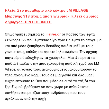
Ηλεία: Στο παραθεριστικό κέντρο LM VILLAGE
Μυρσίνης 318 άτομα από την Συρία- Tι λέει ο Σύριος
Δήμαρχος- ΒΙΝΤΕΟ- ΦΩΤΟ
Όπως γράφει σήμερα το
ilialive.gr
oι πόρτες των εφτά
λεωφορείων που έφτασαν λίγο πριν τις εφτά το απόγευμα
και από μέσα ξεπήδησαν δεκάδες παιδιά μαζί με τους
γονείς τους, καθώς και αρκετοί ηλικιωμένοι. Την αρχική
παγωμάρα διαδέχθηκαν τα χαμόγελα… Μια ώρα μετά τα
παιδιά έπαιζαν στην μισοχαλασμένη παιδική χαρά του LM
Village, οι γονείς τους ανακουφισμένοι ακουμπούσαν το
ταλαιπωρημένο κορμί τους σε μια γωνιά και όλοι μαζί
ευχαριστούσαν το Θεό που μέσα σε αυτό το ταξίδι του
ξεριζωμού, βρέθηκαν σε έναν χώρο με ανθρώπινες
συνθήκες και με «ζεστούς» ανθρώπους που τους
αγκάλιασαν από την αρχή.