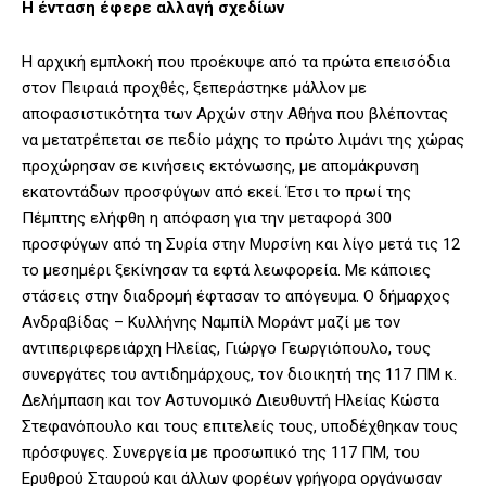
Η ένταση έφερε αλλαγή σχεδίων
Η αρχική εμπλοκή που προέκυψε από τα πρώτα επεισόδια
στον Πειραιά προχθές, ξεπεράστηκε μάλλον με
αποφασιστικότητα των Αρχών στην Αθήνα που βλέποντας
να μετατρέπεται σε πεδίο μάχης το πρώτο λιμάνι της χώρας
προχώρησαν σε κινήσεις εκτόνωσης, με απομάκρυνση
εκατοντάδων προσφύγων από εκεί. Έτσι το πρωί της
Πέμπτης ελήφθη η απόφαση για την μεταφορά 300
προσφύγων από τη Συρία στην Μυρσίνη και λίγο μετά τις 12
το μεσημέρι ξεκίνησαν τα εφτά λεωφορεία. Με κάποιες
στάσεις στην διαδρομή έφτασαν το απόγευμα. Ο δήμαρχος
Ανδραβίδας – Κυλλήνης Ναμπίλ Μοράντ μαζί με τον
αντιπεριφερειάρχη Ηλείας, Γιώργο Γεωργιόπουλο, τους
συνεργάτες του αντιδημάρχους, τον διοικητή της 117 ΠΜ κ.
Δελήμπαση και τον Αστυνομικό Διευθυντή Ηλείας Κώστα
Στεφανόπουλο και τους επιτελείς τους, υποδέχθηκαν τους
πρόσφυγες. Συνεργεία με προσωπικό της 117 ΠΜ, του
Ερυθρού Σταυρού και άλλων φορέων γρήγορα οργάνωσαν