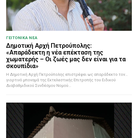
ΓΕΙΤΟΝΙΚΑ ΝΕΑ
Δημοτική Αρχή Πετρούπολης:
«Απαράδεκτη η νέα επέκταση της
χωματερής – Οι ζωές μας δεν είναι για τα
σκουπίδια»
Η Δημοτική Αρχή Πετρούπολης επιστρέφει ως απαράδεκτο τον…
γιορτινό μποναμά της Εκτελεστικής Επιτροπής του Ειδικού
Διαβαθμιδικού Συνδέσμου Νομού...