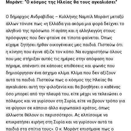
Μοράντ: “Ο κόσμος της Ηλείας θα τους αγκαλιάσει”
Ο δήμαρχος Ανδραβίδας – Κυλλήνης Ναμπίλ Μοράντ μεταξύ
άλλων τόνισε πως «η Ελλάδα για ακόμα μια φορά δείχνει το
αληθινό της πρόσωπο. Η αγάπη και η αλληλεγγύη στους
πρόσφυγες που δεν φταίνε σε τίποτα φαίνεται. Όπως
είχαμε ζητήσει ήρθαν οικογένειες μες παιδιά. Πιστεύω ότι
η κίνηση που έγινε άξιζε τον κόπο. Να ευχαριστήσω όλους
που μας στήριξαν αυτές τις ημέρες στην απόφαση που
πήραμε, απέναντι σε κάποιες επιθέσεις και φωνές που
δημιούργησαν ένα άσχημο κλίμα. Κλίμα που δεν αξίζουν
αυτά τα παιδιά. Πιστεύω πως ο κόσμος της Ηλείας θα
αγκαλιάσει αυτή την φιλοξενία και θα βοηθήσει ο καθένας
όσο μπορεί από την πλευρά του, είτε μέχρι να τελειώσει ο
πόλεμος και να γυρίσουν στη Συρία, είτε να βρουν τρόπο για
να φύγουν σε κάποιο άλλο ευρωπαϊκό κράτος, όπως
άλλωστε θέλουν οι περισσότεροι. Ας ελπίσουμε να
επικρατήσει ειρήνη στη Συρία και να γυρίσουν αυτά τα
παιδιά στα σπίτια τους». Ο κ. Μοράντ επισήμανε πως ο