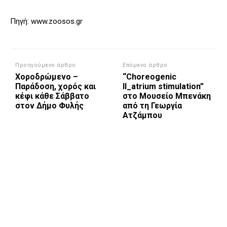
Πηγή: www.zoosos.gr
Προηγούμενο άρθρο
Επόμενο άρθρο
Χοροδρώμενο –
“Choreogenic
Παράδοση, χορός και
II_atrium stimulation”
κέφι κάθε Σάββατο
στο Μουσείο Μπενάκη
στον Δήμο Φυλής
από τη Γεωργία
Ατζάμπου