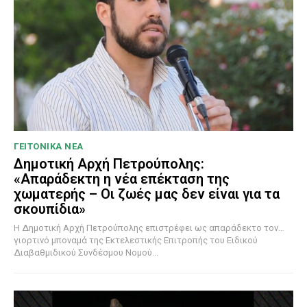
ΓΕΙΤΟΝΙΚΑ ΝΕΑ
Δημοτική Αρχή Πετρούπολης:
«Απαράδεκτη η νέα επέκταση της
χωματερής – Οι ζωές μας δεν είναι για τα
σκουπίδια»
Η Δημοτική Αρχή Πετρούπολης επιστρέφει ως απαράδεκτο τον…
γιορτινό μποναμά της Εκτελεστικής Επιτροπής του Ειδικού
Διαβαθμιδικού Συνδέσμου Νομού...