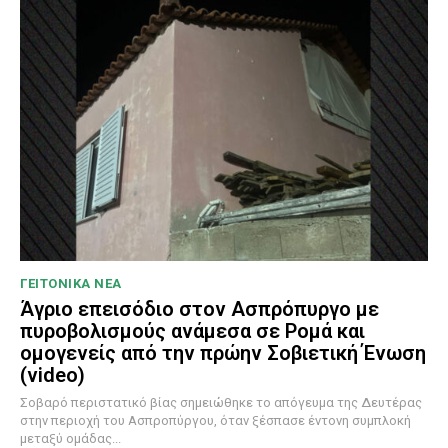
ΓΕΙΤΟΝΙΚΑ ΝΕΑ
Άγριο επεισόδιο στον Ασπρόπυργο με
πυροβολισμούς ανάμεσα σε Ρομά και
ομογενείς από την πρώην Σοβιετική Ένωση
(video)
Σοβαρό περιστατικό βίας σημειώθηκε το απόγευμα της Δευτέρας
στην περιοχή του Ασπροπύργου, όταν ξέσπασε έντονη συμπλοκή
μεταξύ ομάδας...