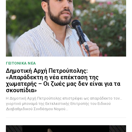
ΓΕΙΤΟΝΙΚΑ ΝΕΑ
Δημοτική Αρχή Πετρούπολης:
«Απαράδεκτη η νέα επέκταση της
χωματερής – Οι ζωές μας δεν είναι για τα
σκουπίδια»
Η Δημοτική Αρχή Πετρούπολης επιστρέφει ως απαράδεκτο τον…
γιορτινό μποναμά της Εκτελεστικής Επιτροπής του Ειδικού
Διαβαθμιδικού Συνδέσμου Νομού...