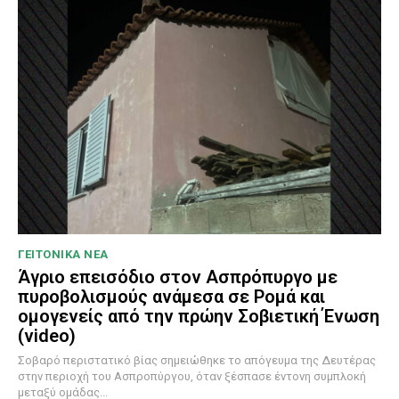
ΓΕΙΤΟΝΙΚΑ ΝΕΑ
Άγριο επεισόδιο στον Ασπρόπυργο με
πυροβολισμούς ανάμεσα σε Ρομά και
ομογενείς από την πρώην Σοβιετική Ένωση
(video)
Σοβαρό περιστατικό βίας σημειώθηκε το απόγευμα της Δευτέρας
στην περιοχή του Ασπροπύργου, όταν ξέσπασε έντονη συμπλοκή
μεταξύ ομάδας...