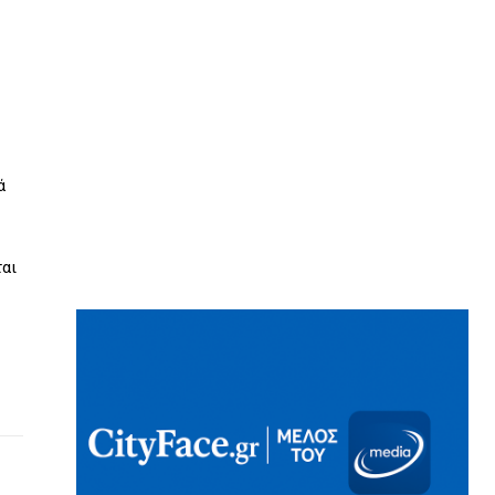
ά
ται