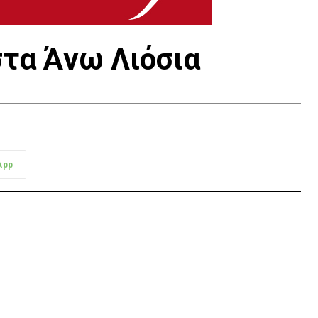
τα Άνω Λιόσια
App