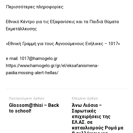
Περισσότερες πληροφορίες:
Εθνικό Κέντρο για τις Εξαφανίσεις και τα Παιδιά Θύματα
Εκμετάλλευσης
«Εθνική Γραμμή για τους Αγνοούμενους Ενήλικες – 1017»
e mail: 1017@hamogelo.gr
https://www.hamogelo.gr/gr/el/eksafanismena-
paidia:missing-alert-hellas/
Προηγούμενο άρθρο
Επόμενο άρθρο
Glossom@thisi – Back
Άνω Λιόσια –
to school!
Σαρωτικές
επιχειρήσεις της
ΕΛ.ΑΣ. σε
καταυλισμούς Ρομά με