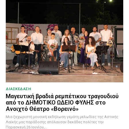
ΔΙΑΣΚΕΔΑΣΗ
Μαγευτική βραδιά ρεμπέτικου τραγουδιού
από το ΔΗΜΟΤΙΚΟ ΩΔΕΙΟ ΦΥΛΗΣ στο
Ανοιχτό Θέατρο «Βορεινό»
Μια ξεχωριστή μουσική εκδήλωση γεμάτη μελωδίες της Αστικής
Λαϊκής μας παράδοσης απόλαυσαν δεκάδες πολίτες την
Παρασκευή 26 Ιουνίου,...