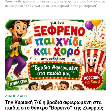
Όπως κάθε χρόνο, έτσι και φέτος, ο «πήχης» των προσδοκιών ήταν
αναμφίβολα πολύ ψηλά και οι βραβευμένοι "Υπερφωτισμένοι"...
ΔΙΑΣΚΕΔΑΣΗ
Την Κυριακή 7/6 η βραδιά αφιερωμένη στα
παιδιά στο θέατρο “Βορεινό” της Ζωφριάς