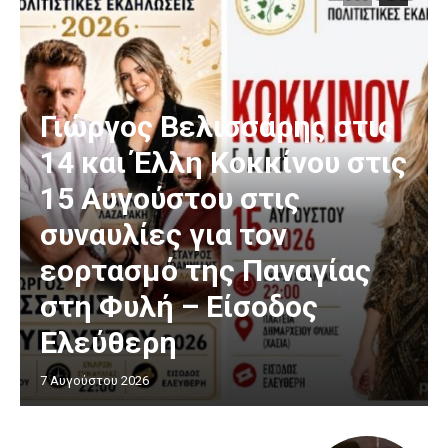
Γιώργος Βελισσάρης στις
14 και Έλλη Κοκκίνου στις
15 Αυγούστου στις
συναυλίες για τον
εορτασμό της Παναγίας
στη Φυλή – Είσοδος
Ελεύθερη
7 Αυγούστου 2026