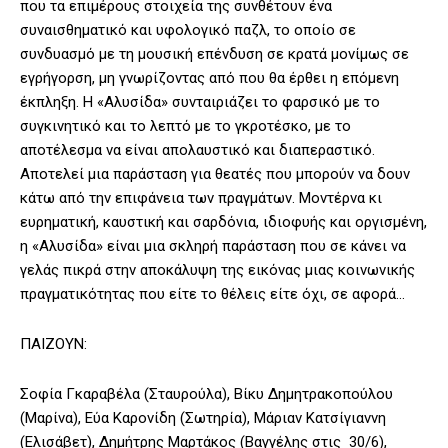
που τα επιμέρους στοιχεία της συνθέτουν ένα
συναισθηματικό και υφολογικό παζλ, το οποίο σε
συνδυασμό με τη μουσική επένδυση σε κρατά μονίμως σε
εγρήγορση, μη γνωρίζοντας από που θα έρθει η επόμενη
έκπληξη. Η «Αλυσίδα» συνταιριάζει το φαρσικό με το
συγκινητικό και το λεπτό με το γκροτέσκο, με το
αποτέλεσμα να είναι απολαυστικό και διαπεραστικό.
Αποτελεί μια παράσταση για θεατές που μπορούν να δουν
κάτω από την επιφάνεια των πραγμάτων. Μοντέρνα κι
ευρηματική, καυστική και σαρδόνια, ιδιοφυής και οργισμένη,
η «Αλυσίδα» είναι μια σκληρή παράσταση που σε κάνει να
γελάς πικρά στην αποκάλυψη της εικόνας μιας κοινωνικής
πραγματικότητας που είτε το θέλεις είτε όχι, σε αφορά…
ΠΑΙΖΟΥΝ:
Σοφία Γκαραβέλα (Σταυρούλα), Βίκυ Δημητρακοπούλου
(Μαρίνα), Εύα Καρονίδη (Σωτηρία), Μάριαν Κατσίγιαννη
(Ελισάβετ), Δημήτρης Μαρτάκος (Βαγγέλης στις 30/6),