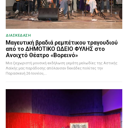
ΔΙΑΣΚΕΔΑΣΗ
Μαγευτική βραδιά ρεμπέτικου τραγουδιού
από το ΔΗΜΟΤΙΚΟ ΩΔΕΙΟ ΦΥΛΗΣ στο
Ανοιχτό Θέατρο «Βορεινό»
Μια ξεχωριστή μουσική εκδήλωση γεμάτη μελωδίες της Αστικής
Λαϊκής μας παράδοσης απόλαυσαν δεκάδες πολίτες την
Παρασκευή 26 Ιουνίου,...