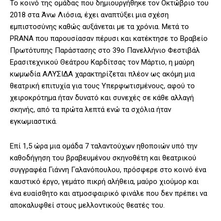
Το κοινό της ομάδας που δημιουργήθηκε τον Οκτώβριο του
2018 στα Άνω Λιόσια, έχει αναπτύξει μια σχέση
εμπιστοσύνης καθώς αυξάνεται με τα χρόνια. Μετά το
PRANA που παρουσίασαν πέρυσι και κατέκτησε το Βραβείο
Πρωτότυπης Παράστασης στο 39ο Πανελλήνιο Φεστιβάλ
Ερασιτεχνικού Θεάτρου Καρδίτσας τον Μάρτιο, η μαύρη
κωμωδία ΑΛΥΣΙΔΑ χαρακτηρίζεται πλέον ως ακόμη μια
θεατρική επιτυχία για τους Υπερφωτισμένους, αφού το
χειροκρότημα ήταν δυνατό και συνεχές σε κάθε αλλαγή
σκηνής, από τα πρώτα λεπτά ενώ τα σχόλια ήταν
εγκωμιαστικά.
Επί 1,5 ώρα μια ομάδα 7 ταλαντούχων ηθοποιών υπό την
καθοδήγηση του βραβευμένου σκηνοθέτη και θεατρικού
συγγραφέα Γιάννη Γαλανόπουλου, πρόσφερε στο κοινό ένα
καυστικό έργο, γεμάτο πικρή αλήθεια, μαύρο χιούμορ και
ένα ευαίσθητο και ατμοσφαιρικό φινάλε που δεν πρέπει να
αποκαλυφθεί στους μελλοντικούς θεατές του.