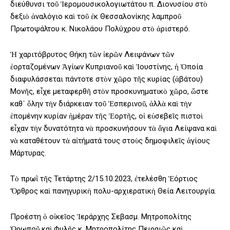
διεύθυνσι τοῦ Ἱερομουσικολογιωτάτου π. Διονυσίου στὸ
δεξιὸ ἀναλόγιο καὶ τοῦ ἐκ Θεσσαλονίκης λαμπροῦ
Πρωτοψάλτου κ. Νικολάου Πολύχρου στὸ ἀριστερό.
Ἡ χαριτόβρυτος Θήκη τῶν ἱερῶν Λειψάνων τῶν
ἑορταζομένων Ἁγίων Κυπριανοῦ καὶ Ἰουστίνης, ἡ Ὁποία
διαφυλάσσεται πάντοτε στὸν χῶρο τῆς κυρίας (ἀβάτου)
Μονῆς, εἶχε μεταφερθῆ στὸν προσκυνηματικὸ χῶρο, ὥστε
καθ᾿ ὅλην τὴν διάρκειαν τοῦ Ἑσπερινοῦ, ἀλλὰ καὶ τὴν
ἑπομένην κυρίαν ἡμέραν τῆς Ἑορτῆς, οἱ εὐσεβεῖς πιστοὶ
εἶχαν τὴν δυνατότητα νὰ προσκυνήσουν τὰ ἅγια Λείψανα καὶ
νὰ καταθέτουν τὰ αἰτήματά τους στοὺς δημοφιλεῖς ἁγίους
Μάρτυρας.
Τὸ πρωῒ τῆς Τετάρτης 2/15.10.2023, ἐτελέσθη Ἑόρτιος
Ὄρθρος καὶ πανηγυρικὴ πολυ-αρχιερατικὴ Θεία Λειτουργία.
Προέστη ὁ οἰκεῖος Ἱεράρχης Σεβασμ. Μητροπολίτης
Ὠρωποῦ καὶ Φυλῆς κ. Μητροπολίτης Πειραιῶς καὶ