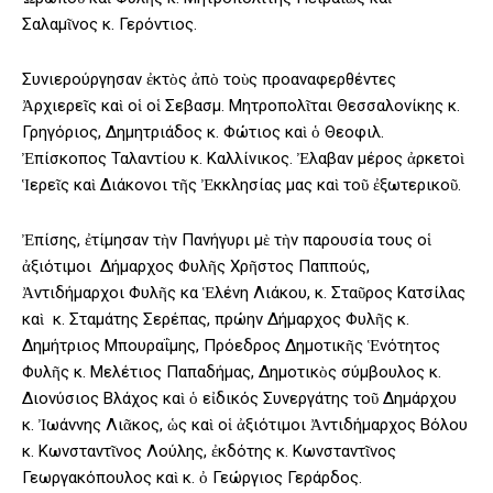
Σαλαμῖνος κ. Γερόντιος.
Συνιερούργησαν ἐκτὸς ἀπὸ τοὺς προαναφερθέντες
Ἀρχιερεῖς καὶ οἱ οἱ Σεβασμ. Μητροπολῖται Θεσσαλονίκης κ.
Γρηγόριος, Δημητριάδος κ. Φώτιος καὶ ὁ Θεοφιλ.
Ἐπίσκοπος Ταλαντίου κ. Καλλίνικος. Ἐλαβαν μέρος ἀρκετοὶ
Ἱερεῖς καὶ Διάκονοι τῆς Ἐκκλησίας μας καὶ τοῦ ἐξωτερικοῦ.
Ἐπίσης, ἐτίμησαν τὴν Πανήγυρι μὲ τὴν παρουσία τους οἱ
ἀξιότιμοι Δήμαρχος Φυλῆς Χρῆστος Παππούς,
Ἀντιδήμαρχοι Φυλῆς κα Ἑλένη Λιάκου, κ. Σταῦρος Κατσίλας
καὶ κ. Σταμάτης Σερέπας, πρώην Δήμαρχος Φυλῆς κ.
Δημήτριος Μπουραΐμης, Πρόεδρος Δημοτικῆς Ἑνότητος
Φυλῆς κ. Μελέτιος Παπαδήμας, Δημοτικὸς σύμβουλος κ.
Διονύσιος Βλάχος καὶ ὁ εἰδικός Συνεργάτης τοῦ Δημάρχου
κ. Ἰωάννης Λιᾶκος, ὡς καὶ οἱ ἀξιότιμοι Ἀντιδήμαρχος Βόλου
κ. Κωνσταντῖνος Λούλης, ἐκδότης κ. Κωνσταντῖνος
Γεωργακόπουλος καὶ κ. ὀ Γεώργιος Γεράρδος.