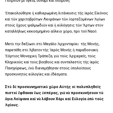
Ποίμνιον μὲ ὑγεία, δύναμι καὶ ὑπομονή.
Ἐπακολούθησε ἡ καθιερωμένη λιτάνευσις τῆς ἱερᾶς Εἰκόνος
καὶ τῶν χαριτοβρύτων Λειψάνων τῶν ἑορταζομένων Ἁγίων
στοὺς ἤχους ψαλμωδιῶν καὶ ἡ εὐλόγησις τῶν Ἄρτων στὸν
καταλλήλως κεκοσμημένο αὔλειο χῶρο, πρὸ τοῦ Ναοῦ.
Μετὰ τὴν δεξίωσι στὸ Μεγάλο Ἀρχονταρίκι τῆς Μονῆς,
παρετέθη στὸ
Ἄβατον
τῆς Ἱερᾶς Μονῆς ἡ παραδοσιακὴ
Ἑόρτιος Μοναχικὴ Τράπεζα, γιὰ τοὺς Ἀρχιερεῖς, τοὺς
Κληρικούς καὶ τοὺς βοηθοὺς καὶ συντελεστὲς τῆς ἱερᾶς
Πανηγύρεως, ἐνῶ διενεμήθησαν στοὺς ὑπολοίπους
προσκυνητὰς εὐλογίες καὶ ἐδέσματα.
Στὸ δὲ προσκυνηματικὸ χῶρο Αὐτῆς οἱ πολυπληθεῖς
πιστοὶ ἔφθαναν ἕως ἑσπέρας, γιὰ νὰ προσκυνήσουν τὰ
ἅγια Λείψανα καὶ νὰ λάβουν Χάρι καὶ Εὐλογία ἀπὸ τοὺς
Ἁγίους.