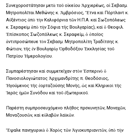
Συνεχοροστάτησαν μετὰ τοῦ οἰκείου Ἀρχιερέως, οἱ Σεβασμ.
Μητροπολῖται Μεθώνης κ. Ἀμβρόσιος, Ἔτνα καὶ Πόρτλαντ κ.
Αὐξέντιος ἀπὸ τὴν Καλιφόρνια τῶν Η.Π.Α. καὶ Σωζοπόλεως
κ. Σεραφεὶμ ἀπὸ τὴν Σόφια τῆς Βουλγαρίας), καὶ ὁ Θεοφιλ.
Ἐπίσκοπος Σωζοπόλεως κ. Σεραφείμ, ὁ ὁποῖος
ἀντιπροσώπευε τὸν Σεβασμ. Μητροπολίτη Τραδίτσης κ.
Φώτιον, τῆς ἐν Βουλγαρίᾳ Ὀρθοδόξου Ἐκκλησίας τοῦ
Πατρίου Ἡμερολογίου.
Συμπαρέστησαν καὶ συμμετεῖχαν στὸν Ἑσπερινὸ ὁ
Πανοσιολογιώτατος Ἀρχιμανδρίτης π. Θεοδόσιος,
Ἡγούμενος τῆς ἑορταζούσης Μονῆς, ὡς καὶ Κληρικοὶ τῆς
Ἱερᾶς ἡμῶν Συνόδου καὶ τοῦ ἐξωτερικοῦ.
Παρέστη συμπροσευχόμενο πλῆθος πρσκυνητῶν, Μοναχῶν,
Μοναζουσῶν, καὶ εὐλαβῶν λαϊκῶν.
Ἔψαλε πανηγυρικὰ ὁ Χορὸς τῶν Ἁγιοκυπριανιτῶν, ὑπὸ τὴν