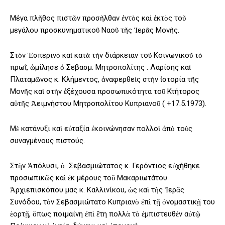
Μέγα πλῆθος πιστῶν προσῆλθαν ἐντὸς καὶ ἐκτὸς τοῦ
μεγάλου προσκυνηματικοῦ Ναοῦ τῆς Ἱερᾶς Μονῆς.
Στὸν Ἑσπερινὸ καὶ κατὰ τὴν διάρκειαν τοῦ Κοινωνικοῦ τὸ
πρωῒ, ὡμίλησε ὁ Σεβασμ. Μητροπολίτης . Λαρίσης καὶ
Πλαταμῶνος κ. Κλήμεντος, ἀναφερθεὶς στὴν ἱστορία τῆς
Μονῆς καὶ στὴν ἐξέχουσα προσωπικότητα τοῦ Κτήτορος
αὐτῆς Ἀειμνήστου Μητροπολίτου Κυπριανοῦ ( +17.5.1973).
Μὲ κατάνυξι καὶ εὐταξία ἐκοινώνησαν πολλοὶ ἀπὸ τοὺς
συναγμένους πιστούς.
Στὴν Ἀπόλυσι, ὁ Σεβασμιώτατος κ. Γερόντιος εὐχήθηκε
προσωπικῶς καὶ ἐκ μέρους τοῦ Μακαριωτάτου
Ἀρχιεπισκόπου μας κ. Καλλινίκου, ὡς καὶ τῆς Ἱερᾶς
Συνόδου, τὸν Σεβασμιώτατο Κυπριανὸ ἐπὶ τῇ ὀνομαστικῇ του
ἑορτῇ, ὅπως ποιμαίνη ἐπὶ ἔτη πολλὰ τὸ ἐμπιστευθὲν αὐτῷ