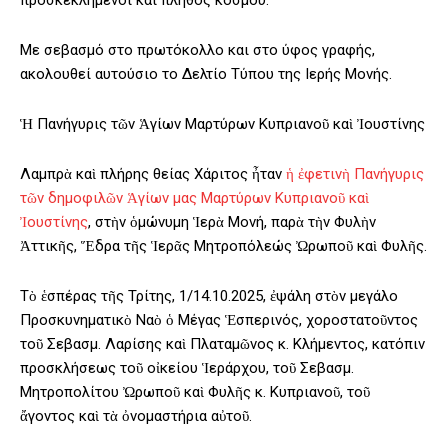
προσκεκλημένοι και πλήθος κόσμου.
Με σεβασμό στο πρωτόκολλο και στο ύφος γραφής,
ακολουθεί αυτούσιο το Δελτίο Τύπου της Ιερής Μονής.
Ἡ Πανήγυρις τῶν Ἁγίων Μαρτύρων Κυπριανοῦ καὶ Ἰουστίνης
Λαμπρὰ καὶ πλήρης θείας Χάριτος ἦταν
ἡ ἐφετινὴ Πανήγυρις
τῶν δημοφιλῶν Ἁγίων μας Μαρτύρων Κυπριανοῦ καὶ
Ἰουστίνης
, στὴν ὁμώνυμη Ἱερὰ Μονή, παρὰ τὴν Φυλὴν
Ἀττικῆς, Ἕδρα τῆς Ἱερᾶς Μητροπόλεώς Ὠρωποῦ καὶ Φυλῆς.
Τὸ ἑσπέρας τῆς Τρίτης, 1/14.10.2025, ἐψάλη στὸν μεγάλο
Προσκυνηματικὸ Ναὸ ὁ Μέγας Ἑσπερινός, χοροστατοῦντος
τοῦ Σεβασμ. Λαρίσης καὶ Πλαταμῶνος κ. Κλήμεντος, κατόπιν
προσκλήσεως τοῦ οἰκείου Ἱεράρχου, τοῦ Σεβασμ.
Μητροπολίτου Ὠρωποῦ καὶ Φυλῆς κ. Κυπριανοῦ, τοῦ
ἄγοντος καὶ τὰ ὀνομαστήρια αὐτοῦ.