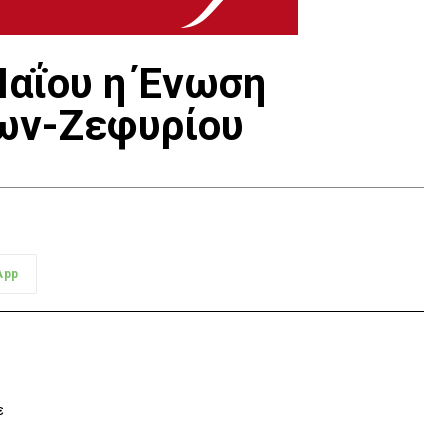
Μαΐου η Ένωση
ων-Ζεφυρίου
App
ε