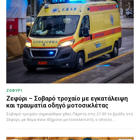
ΖΕΦΥΡΙ
Ζεφύρι – Σοβαρό τροχαίο με εγκατάλειψη
και τραυματία οδηγό μοτοσικλέτας
Σοβαρό τροχαίο σημειώθηκε χθες Πέμπτη στις 21:30 το βράδυ στο
Ζεφύρι, με θύμα έναν 45χρονο μοτοσικλετιστή, ο οποίος...