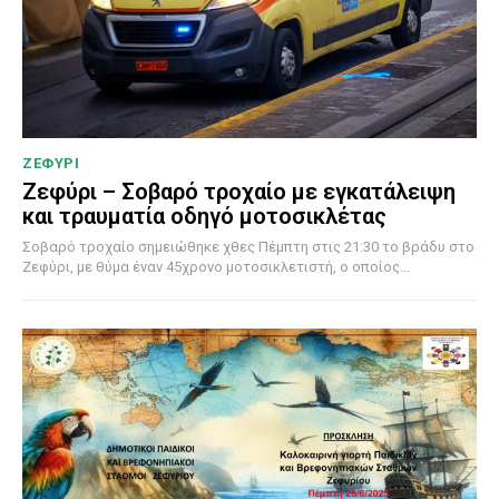
ΖΕΦΥΡΙ
Ζεφύρι – Σοβαρό τροχαίο με εγκατάλειψη
και τραυματία οδηγό μοτοσικλέτας
Σοβαρό τροχαίο σημειώθηκε χθες Πέμπτη στις 21:30 το βράδυ στο
Ζεφύρι, με θύμα έναν 45χρονο μοτοσικλετιστή, ο οποίος...