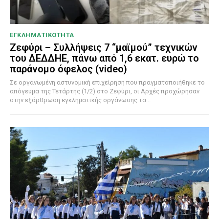
ΕΓΚΛΗΜΑΤΙΚΟΤΗΤΑ
Ζεφύρι – Συλλήψεις 7 “μαϊμού” τεχνικών
του ΔΕΔΔΗΕ, πάνω από 1,6 εκατ. ευρώ το
παράνομο όφελος (video)
Σε οργανωμένη αστυνομική επιχείρηση που πραγματοποιήθηκε το
απόγευμα της Τετάρτης (1/2) στο Ζεφύρι, οι Αρχές προχώρησαν
στην εξάρθρωση εγκληματικής οργάνωσης τα...