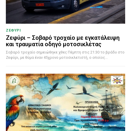
ΖΕΦΥΡΙ
Ζεφύρι – Σοβαρό τροχαίο με εγκατάλειψη
και τραυματία οδηγό μοτοσικλέτας
Σοβαρό τροχαίο σημειώθηκε χθες Πέμπτη στις 21:30 το βράδυ στο
Ζεφύρι, με θύμα έναν 45χρονο μοτοσικλετιστή, ο οποίος...