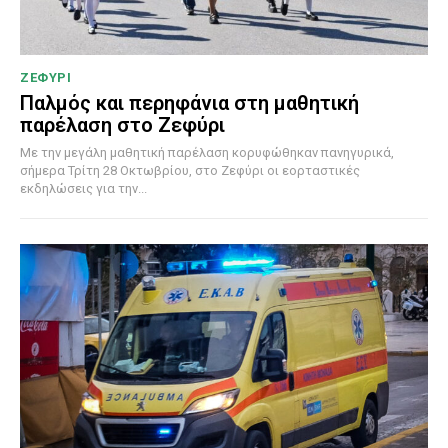
ΖΕΦΥΡΙ
Παλμός και περηφάνια στη μαθητική
παρέλαση στο Ζεφύρι
Με την μεγάλη μαθητική παρέλαση κορυφώθηκαν πανηγυρικά,
σήμερα Τρίτη 28 Οκτωβρίου, στο Ζεφύρι οι εορταστικές
εκδηλώσεις για την...