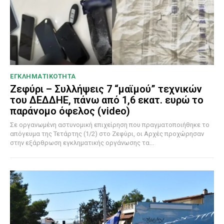
ΕΓΚΛΗΜΑΤΙΚΟΤΗΤΑ
Ζεφύρι – Συλλήψεις 7 “μαϊμού” τεχνικών
του ΔΕΔΔΗΕ, πάνω από 1,6 εκατ. ευρώ το
παράνομο όφελος (video)
Σε οργανωμένη αστυνομική επιχείρηση που πραγματοποιήθηκε το
απόγευμα της Τετάρτης (1/2) στο Ζεφύρι, οι Αρχές προχώρησαν
στην εξάρθρωση εγκληματικής οργάνωσης τα...