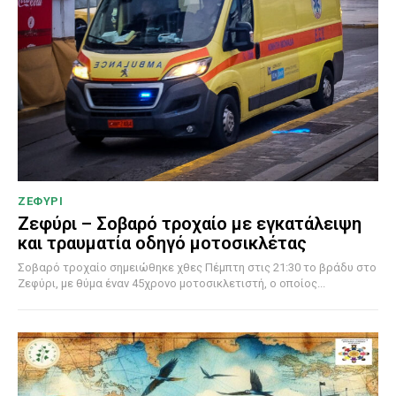
ΖΕΦΥΡΙ
Ζεφύρι – Σοβαρό τροχαίο με εγκατάλειψη
και τραυματία οδηγό μοτοσικλέτας
Σοβαρό τροχαίο σημειώθηκε χθες Πέμπτη στις 21:30 το βράδυ στο
Ζεφύρι, με θύμα έναν 45χρονο μοτοσικλετιστή, ο οποίος...