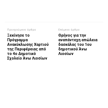
Προηγούμενο άρθρο
Επόμενο άρθρο
Ξεκίνησε το
Θρήνος για την
Πρόγραμμα
αναπάντεχη απώλεια
Ανακύκλωσης Χαρτιού
δασκάλας του 1ου
της Περιφέρειας από
δημοτικού Άνω
το 4ο Δημοτικό
Λιοσίων
Σχολείο Άνω Λιοσίων