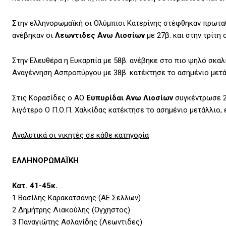
Στην ελληνορωμαϊκή οι Ολύμπιοι Κατερίνης στέφθηκαν πρωτα
ανέβηκαν οι
Λεωντιδες
Ανω
Λιοσίων
με 27β. και στην τρίτη
Στην Ελευθέρα η Ευκαρπία με 58β. ανέβηκε στο πιο ψηλό σκαλ
Αναγέννηση Ασπροπύργου με 38β. κατέκτησε το ασημένιο μετά
Στις Κορασίδες ο ΑΟ
Ευπυρίδαι
Ανω
Λιοσίων
συγκέντρωσε 23
λιγότερο Ο Π.Ο.Π. Χαλκίδας κατέκτησε το ασημένιο μετάλλιο, 
Αναλυτικά οι νικητές σε κάθε κατηγορία
ΕΛΛΗΝΟΡΩΜΑΪΚΗ
Κατ. 41-45κ.
1 Βασίλης Καρακατσάνης (ΑΕ Σελλων)
2 Δημήτρης Λιακούλης (Ογχηστος)
3 Παναγιώτης Ασλανίδης (Λεωντιδες)