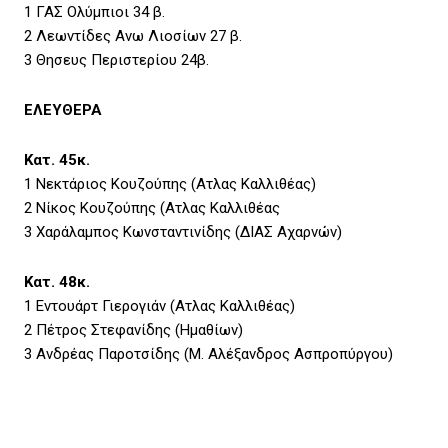
1 ΓΑΣ Ολύμπιοι 34 β.
2 Λεωντίδες Ανω Λιοσίων 27 β.
3 Θησευς Περιστερίου 24β.
ΕΛΕΥΘΕΡΑ
Κατ. 45κ.
1 Νεκτάριος Κουζούπης (Ατλας Καλλιθέας)
2 Νίκος Κουζούπης (Ατλας Καλλιθέας
3 Χαράλαμπος Κωνσταντινίδης (ΔΙΑΣ Αχαρνών)
Κατ. 48κ.
1 Εντουάρτ Γιερογιάν (Ατλας Καλλιθέας)
2 Πέτρος Στεφανίδης (Ημαθίων)
3 Ανδρέας Παροτσίδης (Μ. Αλέξανδρος Ασπροπύργου)