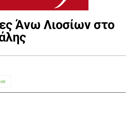
δες Άνω Λιοσίων στο
άλης
App