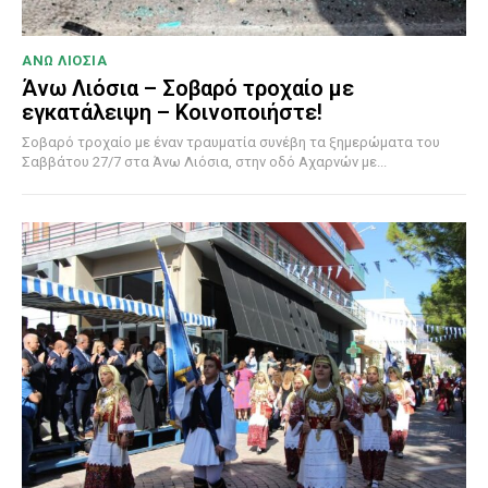
ΑΝΩ ΛΙΟΣΙΑ
Άνω Λιόσια – Σοβαρό τροχαίο με
εγκατάλειψη – Κοινοποιήστε!
Σοβαρό τροχαίο με έναν τραυματία συνέβη τα ξημερώματα του
Σαββάτου 27/7 στα Άνω Λιόσια, στην οδό Αχαρνών με...