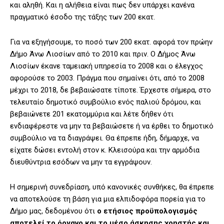
και αληθή. Και η αλήθεια είναι πως δεν υπάρχει κανένα
πραγματικό έσοδο της τάξης των 200 εκατ.
Για να εξηγήσουμε, το ποσό των 200 εκατ. αφορά τον πρώην
Δήμο Άνω Λιοσίων από το 2010 και πριν. Ο Δήμος Άνω
Λιοσίων έκανε ταμειακή υπηρεσία το 2008 και ο έλεγχος
αφορούσε το 2003. Πράγμα που σημαίνει ότι, από το 2008
μέχρι το 2018, δε βεβαιώσατε τίποτε. Έρχεστε σήμερα, στο
τελευταίο δημοτικό συμβούλιο ενός παλιού δρόμου, και
βεβαιώνετε 201 εκατομμύρια και λέτε δήθεν ότι
ενδιαφέρεστε να μην τα βεβαιώσετε ή να έρθει το δημοτικό
συμβούλιο να τα διαγράψει. Θα έπρεπε ήδη, δήμαρχε, να
είχατε δώσει εντολή στον κ. Κλεισούρα και την αρμόδια
διευθύντρια εσόδων να μην τα εγγράψουν.
Η σημερινή συνεδρίαση, υπό κανονικές συνθήκες, θα έπρεπε
να αποτελούσε τη βάση για μια ελπιδοφόρα πορεία για το
Δήμο μας, δεδομένου ότι
ο ετήσιος προϋπολογισμός
αποτελεί το όργανο και το μέσο άσκησης χρηστής και