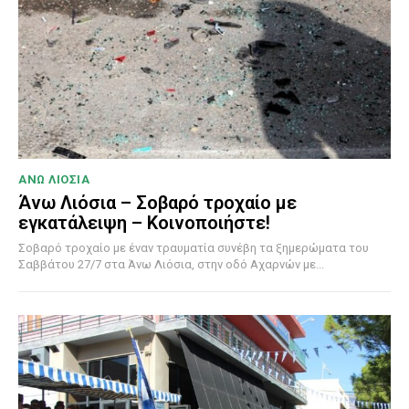
ΑΝΩ ΛΙΟΣΙΑ
Άνω Λιόσια – Σοβαρό τροχαίο με
εγκατάλειψη – Κοινοποιήστε!
Σοβαρό τροχαίο με έναν τραυματία συνέβη τα ξημερώματα του
Σαββάτου 27/7 στα Άνω Λιόσια, στην οδό Αχαρνών με...