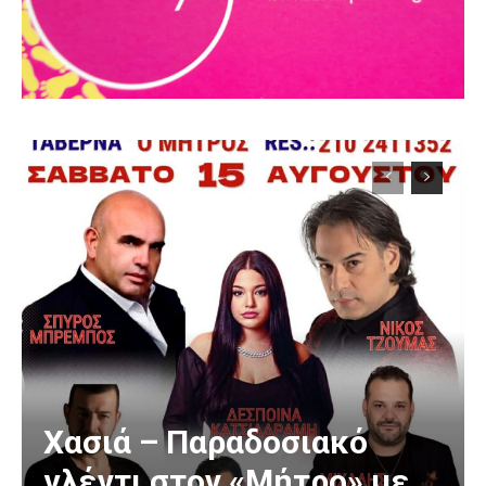
Χασιά – Παραδοσιακό
γλέντι στον «Μήτρο» με