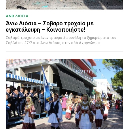
ΑΝΩ ΛΙΟΣΙΑ
Άνω Λιόσια – Σοβαρό τροχαίο με
εγκατάλειψη – Κοινοποιήστε!
Σοβαρό τροχαίο με έναν τραυματία συνέβη τα ξημερώματα του
Σαββάτου 27/7 στα Άνω Λιόσια, στην οδό Αχαρνών με...