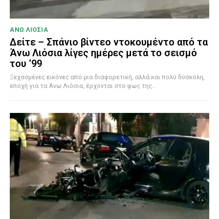
ΑΝΩ ΛΙΟΣΙΑ
Δείτε – Σπάνιο βίντεο ντοκουμέντο από τα
Άνω Λιόσια λίγες ημέρες μετά το σεισμό
του ‘99
Ξεχασμένες εικόνες από μια διαφορετική, αλλά και πολύ δύσκολη,
εποχή για τα Άνω Λιόσια, έρχονται στο φως της...