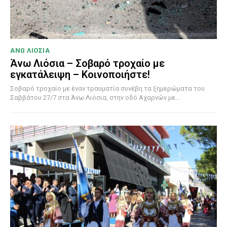
ΑΝΩ ΛΙΟΣΙΑ
Άνω Λιόσια – Σοβαρό τροχαίο με
εγκατάλειψη – Κοινοποιήστε!
Σοβαρό τροχαίο με έναν τραυματία συνέβη τα ξημερώματα του
Σαββάτου 27/7 στα Άνω Λιόσια, στην οδό Αχαρνών με...