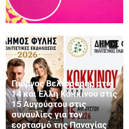
Γιώργος Βελισσάρης στις
14 και Έλλη Κοκκίνου στις
15 Αυγούστου στις
συναυλίες για τον
εορτασμό της Παναγίας