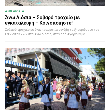
ΑΝΩ ΛΙΟΣΙΑ
Άνω Λιόσια – Σοβαρό τροχαίο με
εγκατάλειψη – Κοινοποιήστε!
Σοβαρό τροχαίο με έναν τραυματία συνέβη τα ξημερώματα του
Σαββάτου 27/7 στα Άνω Λιόσια, στην οδό Αχαρνών με...