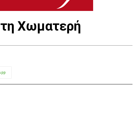
 τη Χωματερή
App