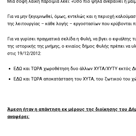
Μια σοφή λαϊκή παροιμία λέει: «Όσο πιο ψηλά ανεβαίνει η μαϊ
Για να μην ξεγυμνωθεί, όμως, εντελώς και η περιοχή καλούμα
της λειτουργίας – κάθε λογής – εργοστασίων που κρύβονται π
Για να γυρίσει πραγματικά σελίδα η Φυλή, να βγει ο εφιάλτης 
της ιστορικής της μνήμης, ο ενιαίος δήμος Φυλής πρέπει να
στις 19/12/2012:
ΕΔΩ και ΤΩΡΑ χωροθέτηση δυο άλλων ΧΥΤΑ/ΧΥΤΥ εκτός Δυτ
ΕΔΩ και ΤΩΡΑ αποκατάσταση του ΧΥΤΑ, του ζωτικού του χώ
Άμεση ήταν η απάντηση εκ μέρους της διοίκησης του Δ
αναφέρει: