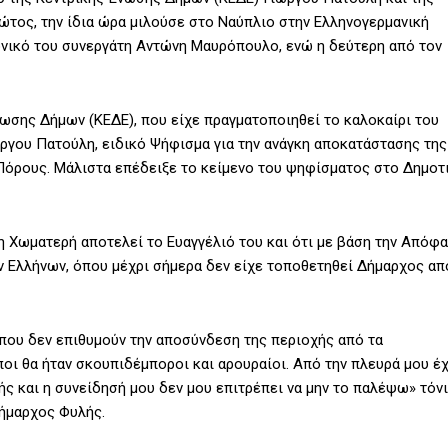
ώτος, την ίδια ώρα μιλούσε στο Ναύπλιο στην Ελληνογερμανική
νικό του συνεργάτη Αντώνη Μαυρόπουλο, ενώ η δεύτερη από τον
νωσης Δήμων (ΚΕΔΕ), που είχε πραγματοποιηθεί το καλοκαίρι του
ώργου Πατούλη, ειδικό Ψήφισμα για την ανάγκη αποκατάστασης της
Πόρους. Μάλιστα επέδειξε το κείμενο του ψηφίσματος στο Δημοτ
η Χωματερή αποτελεί το Ευαγγέλιό του και ότι με βάση την Απόφ
ν Ελλήνων, όπου μέχρι σήμερα δεν είχε τοποθετηθεί Δήμαρχος απ
που δεν επιθυμούν την αποσύνδεση της περιοχής από τα
ποι θα ήταν σκουπιδέμποροι και αρουραίοι. Από την πλευρά μου έ
ς και η συνείδησή μου δεν μου επιτρέπει να μην το παλέψω» τόν
 Δήμαρχος Φυλής.