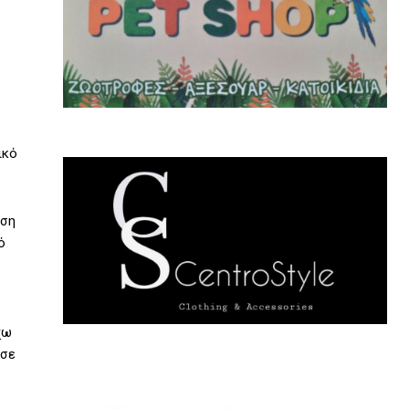
ικό
αση
ό
χω
ισε