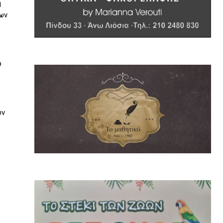
η
των
υ
ων