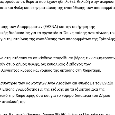
ς αφορούσαν σε θέματα που έχουν ήδη λυθεί. Δηλαδή στην ακύρωσ
όσια και Φυλή και στην ματαίωση της εναπόθεσης των απορριμμά
ισης των Απορριμμάτων (ΕΔΣΝΑ) και την εισήγηση της
ικής διαδικασίας για τα εργοστάσια. Όπως επίσης ανακοίνωση το
για τη ματαίωση της εναπόθεσης των απορριμμάτων της Τρίπολης
να σταματήσουν το επικίνδυνο παιγνίδι σε βάρος των συμφερόντ
ούν ότι ο Δήμος Φυλής, ως καθολικός διάδοχος των
ιλονίκητος κύριος και νομέας της έκτασης στη Χωματερή.
ισθωτήρια των Κοινοτήτων Άνω Λιοσίων και Φυλής με τον Ενιαίο
 Επίσης γνωμοδοτήσεις της ειδικής με τα ιδιοκτησιακά της
ιακό της Χωματερής όσο και για το νόμιμο δικαίωμα του Δήμου
ν ανάπλασή της.
 της Κεντρικής Ένωσης Δήμων (ΚΕΔΕ) Γιώργου Πατούλη και της