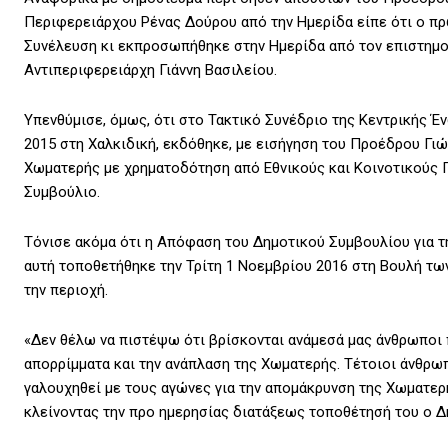
Περιφερειάρχου Ρένας Δούρου από την Ημερίδα είπε ότι ο πρ
Συνέλευση κι εκπροσωπήθηκε στην Ημερίδα από τον επιστημο
Αντιπεριφερειάρχη Γιάννη Βασιλείου.
Υπενθύμισε, όμως, ότι στο Τακτικό Συνέδριο της Κεντρικής Έ
2015 στη Χαλκιδική, εκδόθηκε, με εισήγηση του Προέδρου Γι
Χωματερής με χρηματοδότηση από Εθνικούς και Κοινοτικούς 
Συμβούλιο.
Τόνισε ακόμα ότι η Απόφαση του Δημοτικού Συμβουλίου για τ
αυτή τοποθετήθηκε την Τρίτη 1 Νοεμβρίου 2016 στη Βουλή τω
την περιοχή.
«Δεν θέλω να πιστέψω ότι βρίσκονται ανάμεσά μας άνθρωποι 
απορρίμματα και την ανάπλαση της Χωματερής. Τέτοιοι άνθρω
γαλουχηθεί με τους αγώνες για την απομάκρυνση της Χωματερή
κλείνοντας την προ ημερησίας διατάξεως τοποθέτησή του ο