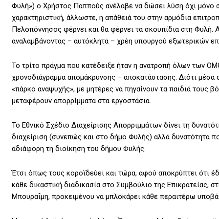
Φυλή») ο Χρήστος Παππούς ανέλαβε να δώσει λύση όχι μόνο στ
χαρακτηριστική, άλλωστε, η απάθειά του στην αρμόδια επιτρο
Πελοπόννησος φέρνει και θα φέρνει τα σκουπίδια στη Φυλή. Α
αναλαμβάνοντας – αυτόκλητα – χρέη υπουργού εξωτερικών επί
Το τρίτο πράγμα που κατέδειξε ήταν η ανατροπή όλων των Ο
χρονοδιάγραμμα απομάκρυνσης – αποκατάστασης. Διότι μέσα σ
«πάρκο αναψυχής», με μητέρες να πηγαίνουν τα παιδιά τους 
μεταφέρουν απορρίμματα στα εργοστάσια.
Το Εθνικό Σχέδιο Διαχείρισης Απορριμμάτων δίνει τη δυνατό
διαχείριση (συνεπώς και στο δήμο Φυλής) αλλά δυνατότητα πο
αδιάφορη τη διοίκηση του δήμου Φυλής.
Έτσι όπως τους κοροϊδεύει και τώρα, αφού αποκρύπτει ότι έ
κάθε δικαστική διαδικασία στο Συμβούλιο της Επικρατείας, σ
Μπουραΐμη, προκειμένου να μπλοκάρει κάθε περαιτέρω υποβά