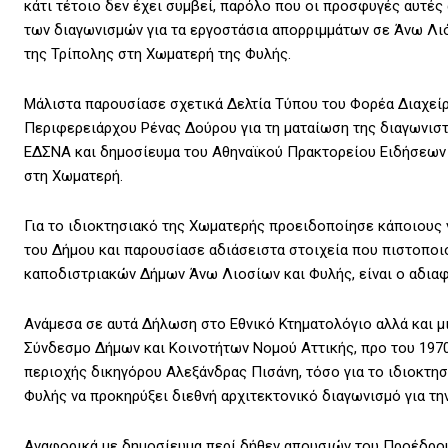
κάτι τέτοιο δεν έχει συμβεί, παρόλο που οι προσφυγές αυτέ
των διαγωνισμών για τα εργοστάσια απορριμμάτων σε Άνω Λι
της Τρίπολης στη Χωματερή της Φυλής.
Μάλιστα παρουσίασε σχετικά Δελτία Τύπου του Φορέα Διαχείρ
Περιφερειάρχου Ρένας Δούρου για τη ματαίωση της διαγωνιστ
ΕΔΣΝΑ και δημοσίευμα του Αθηναϊκού Πρακτορείου Ειδήσεων 
στη Χωματερή.
Για το ιδιοκτησιακό της Χωματερής προειδοποίησε κάποιους 
του Δήμου και παρουσίασε αδιάσειστα στοιχεία που πιστοποι
καποδιστριακών Δήμων Άνω Λιοσίων και Φυλής, είναι ο αδιαφ
Ανάμεσα σε αυτά Δήλωση στο Εθνικό Κτηματολόγιο αλλά και μ
Σύνδεσμο Δήμων και Κοινοτήτων Νομού Αττικής, προ του 1970.
περιοχής δικηγόρου Αλεξάνδρας Πισάνη, τόσο για το ιδιοκτησ
Φυλής να προκηρύξει διεθνή αρχιτεκτονικό διαγωνισμό για τη
Αναφορικά με δημοσίευμα περί δήθεν απουσιών του Προέδρου