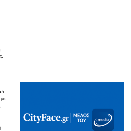
η
ς.
ύ
κό
 με
,
η