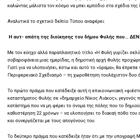
καλώντας μάλιστα τον κόσμο να μπει εμπόδιο στα σχέδια της
Αναλυτικά το σχετικό δελτίο Τύπου αναφέρει:
Η αυτ- απάτη της διοίκησης του δήμου Φυλής που… ΔΕΝ 
Με τον εύηχο αλλά παραπλανητικό τίτλο «Η Φυλή γυρίζει σελ
σοβαροφάνεια μιας ημερίδας, η δημοτική αρχή Φυλής προχώρη
Γιατί για να υλοποιήσει, έστω και αυτό το «όραμα», θα έπρεπε
Περιφερειακό Σχεδιασμό – τη χωροθέτηση τουλάχιστον δυο ά
Το πρώτο πράγμα που κατέδειξε αυτή η επικοινωνιακή «φιέστ
καταστήματος Φυλής σε «δημαρχείο Νίκος Λιάκος», γεγονός 
κατάστημα που να μη φέρει το όνομα της πόλης που το δημιού
καθυστέρηση 22 χρόνων – να υλοποιήσει το διακαή πόθο του
και συνεργάζεται με τους απογόνους του.
Το δεύτερο πράγμα που κατέδειξε ήταν ότι με την υπογραφή Μν