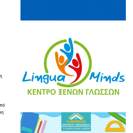
η
από
ρη