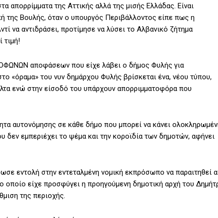
α απορρίμματα της Αττικής αλλά της μισής Ελλάδας. Είναι
πή της Βουλής, όταν ο υπουργός Περιβάλλοντος είπε πως η
ντί να αντιδράσει, προτίμησε να λύσει το Αλβανικό ζήτημα
 τιμή!
ΜΟΦΩΝΩΝ αποφάσεων που είχε λάβει ο δήμος Φυλής για
το «όραμα» του νυν δημάρχου Φυλής βρίσκεται ένα, νέου τύπου,
βόλτα ενώ στην είσοδό του υπάρχουν απορριμματοφόρα που
τητα αυτονόμησης σε κάθε δήμο που μπορεί να κάνει ολοκληρωμέν
υ δεν εμπεριέχει το ψέμα και την κοροϊδία των δημοτών, αφήνει
δωσε εντολή στην εντεταλμένη νομική εκπρόσωπο να παραιτηθεί 
το οποίο είχε προσφύγει η προηγούμενη δημοτική αρχή του Δημήτ
θμιση της περιοχής.