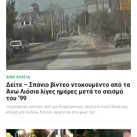
ΑΝΩ ΛΙΟΣΙΑ
Δείτε – Σπάνιο βίντεο ντοκουμέντο από τα
Άνω Λιόσια λίγες ημέρες μετά το σεισμό
του ‘99
Ξεχασμένες εικόνες από μια διαφορετική, αλλά και πολύ δύσκολη,
εποχή για τα Άνω Λιόσια, έρχονται στο φως της...