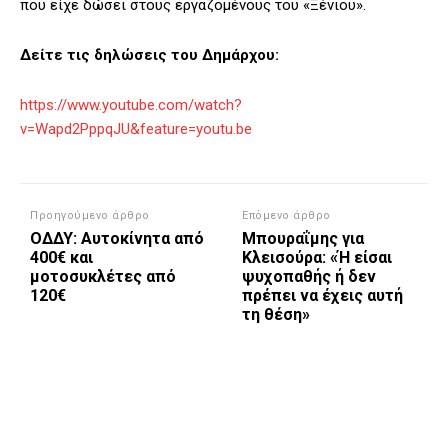
που είχε δώσει στους εργαζομένους του «Ξένιου».
Δείτε τις δηλώσεις του Δημάρχου:
https://www.youtube.com/watch?
v=Wapd2PppqJU&feature=youtu.be
Προηγούμενο άρθρο
Επόμενο άρθρο
ΟΔΔΥ: Αυτοκίνητα από
Μπουραΐμης για
400€ και
Κλεισούρα: «Ή είσαι
μοτοσυκλέτες από
ψυχοπαθής ή δεν
120€
πρέπει να έχεις αυτή
τη θέση»