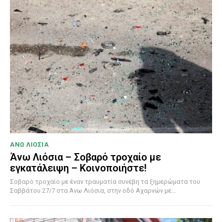
ΑΝΩ ΛΙΟΣΙΑ
Άνω Λιόσια – Σοβαρό τροχαίο με
εγκατάλειψη – Κοινοποιήστε!
Σοβαρό τροχαίο με έναν τραυματία συνέβη τα ξημερώματα του
Σαββάτου 27/7 στα Άνω Λιόσια, στην οδό Αχαρνών με...