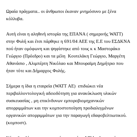
Ωραία πράγματα.. οι άνθρωποι έκαναν μνημόσυνο με ξένα
κόλλυβα.
Αυτή είναι η αληθινή ιστορία της ΕΠΑΝΑ ( σημερινής WATT)
στην Φυλή και έτσι πάρθηκε η 691/04 ΑΕΕ της Ε.Ε του ΕΣΔΚΝΑ
πού ήταν ομόφωνη και ψηφίστηκε από τους κ κ Μαστοράκο
Γεώργιο (Πρόεδρο) και τα μέλη Κουτελάκη Γεώργιο, Μαργέτη
Αθανάσιο , Αλιμπέρτη Νικόλαο και Μπουραϊμη Δημήτριο που
ήταν τότε και Δήμαρχος Φυλής.
Σήμερα η ίδια η εταιρεία (WATT ΑΕ) επιδιώκει νέα
περιβαλλοντολογική αδειοδότηση για ανακύκλωση υλικών
συσκευασίας , μη επικίνδυνων εμποροβιομηχανικών
απορριμμάτων και την κομποστοποίηση προδιαλεγμένων
οργανικών απορριμμάτων για την παραγωγή εδαφοβελτιωτικού.
(κομποστ).