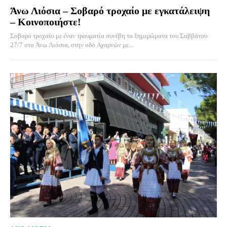
Άνω Λιόσια – Σοβαρό τροχαίο με εγκατάλειψη
– Κοινοποιήστε!
Σοβαρό τροχαίο με έναν τραυματία συνέβη τα ξημερώματα του Σαββάτου
27/7 στα Άνω Λιόσια, στην οδό Αχαρνών με...