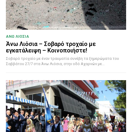
ΑΝΩ ΛΙΟΣΙΑ
Άνω Λιόσια – Σοβαρό τροχαίο με
εγκατάλειψη – Κοινοποιήστε!
Σοβαρό τροχαίο με έναν τραυματία συνέβη τα ξημερώματα του
Σαββάτου 27/7 στα Άνω Λιόσια, στην οδό Αχαρνών με...