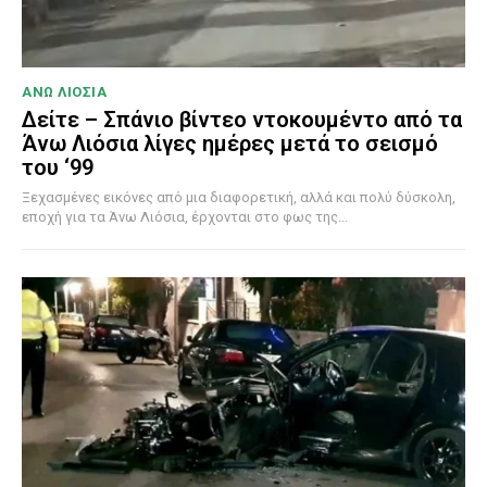
ΑΝΩ ΛΙΟΣΙΑ
Δείτε – Σπάνιο βίντεο ντοκουμέντο από τα
Άνω Λιόσια λίγες ημέρες μετά το σεισμό
του ‘99
Ξεχασμένες εικόνες από μια διαφορετική, αλλά και πολύ δύσκολη,
εποχή για τα Άνω Λιόσια, έρχονται στο φως της...