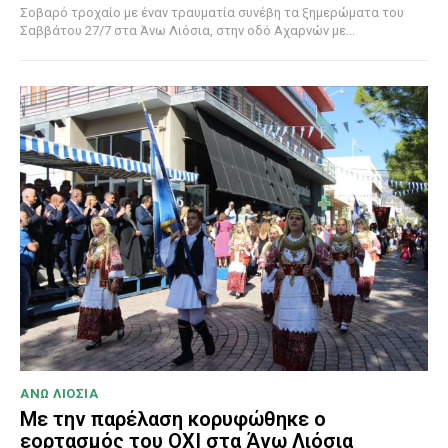
Σοβαρό τροχαίο με έναν τραυματία συνέβη τα ξημερώματα του
Σαββάτου 27/7 στα Άνω Λιόσια, στην οδό Αχαρνών με...
ΑΝΩ ΛΙΟΣΙΑ
Με την παρέλαση κορυφώθηκε ο
εορτασμός του ΟΧΙ στα Άνω Λιόσια