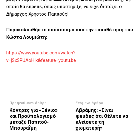
οποία θα έπρεπε, όπως υποστήριξε, να είχε διατάξει ο
Δήμαρχος Χρήστος Παππούς!
Παρακολουθήστε απόσπασμα από την τοποθέτηση του
Κώστα Λουμιώτη:
https://www.youtube.com/watch?
v=jSxSPUAoHIk&feature=youtu.be
Προηγούμενο άρθρο
Επόμενο άρθρο
Κόντρες για «Ξένιο»
Αβράμης: «Είναι
και Προϋπολογισμό
ψευδές ότι θέλετε να
μεταξύ Παππού-
κλείσετε τη
Μπουραΐμη
χωματερή»