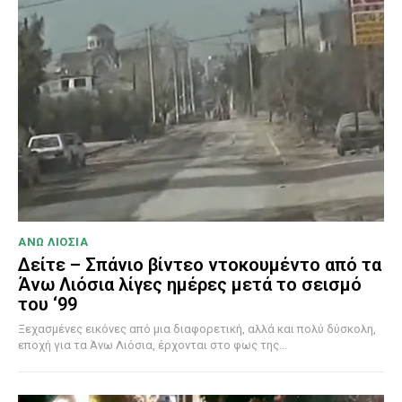
ΑΝΩ ΛΙΟΣΙΑ
Δείτε – Σπάνιο βίντεο ντοκουμέντο από τα
Άνω Λιόσια λίγες ημέρες μετά το σεισμό
του ‘99
Ξεχασμένες εικόνες από μια διαφορετική, αλλά και πολύ δύσκολη,
εποχή για τα Άνω Λιόσια, έρχονται στο φως της...