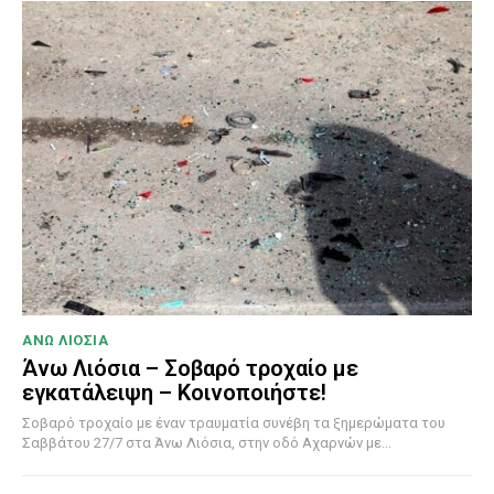
ΑΝΩ ΛΙΟΣΙΑ
Άνω Λιόσια – Σοβαρό τροχαίο με
εγκατάλειψη – Κοινοποιήστε!
Σοβαρό τροχαίο με έναν τραυματία συνέβη τα ξημερώματα του
Σαββάτου 27/7 στα Άνω Λιόσια, στην οδό Αχαρνών με...