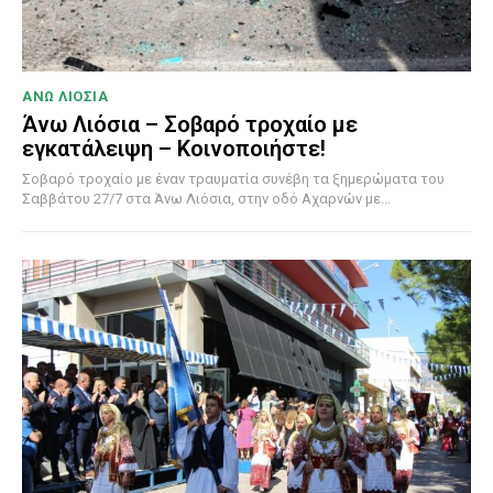
ΑΝΩ ΛΙΟΣΙΑ
Άνω Λιόσια – Σοβαρό τροχαίο με
εγκατάλειψη – Κοινοποιήστε!
Σοβαρό τροχαίο με έναν τραυματία συνέβη τα ξημερώματα του
Σαββάτου 27/7 στα Άνω Λιόσια, στην οδό Αχαρνών με...