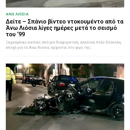
ΑΝΩ ΛΙΟΣΙΑ
Δείτε – Σπάνιο βίντεο ντοκουμέντο από τα
Άνω Λιόσια λίγες ημέρες μετά το σεισμό
του ‘99
Ξεχασμένες εικόνες από μια διαφορετική, αλλά και πολύ δύσκολη,
εποχή για τα Άνω Λιόσια, έρχονται στο φως της...