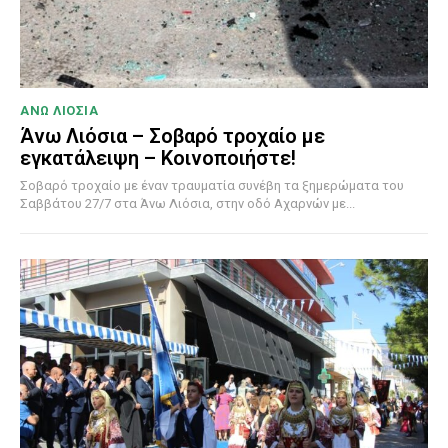
ΑΝΩ ΛΙΟΣΙΑ
Άνω Λιόσια – Σοβαρό τροχαίο με
εγκατάλειψη – Κοινοποιήστε!
Σοβαρό τροχαίο με έναν τραυματία συνέβη τα ξημερώματα του
Σαββάτου 27/7 στα Άνω Λιόσια, στην οδό Αχαρνών με...