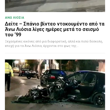
ΑΝΩ ΛΙΟΣΙΑ
Δείτε – Σπάνιο βίντεο ντοκουμέντο από τα
Άνω Λιόσια λίγες ημέρες μετά το σεισμό
του ‘99
Ξεχασμένες εικόνες από μια διαφορετική, αλλά και πολύ δύσκολη,
εποχή για τα Άνω Λιόσια, έρχονται στο φως της...