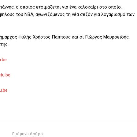
άννης, ο οποίος ετοιμάζεται για ένα καλοκαίρι στο οποίο…
ς ψηλούς του ΝΒΑ, αγωνιζόμενος τη νέα σεζόν για λογαριασμό των
 Δήμαρχος Φυλής Χρήστος Παππούς και οι Γιώργος Μαυροειδής,
τής.
.be
tu.be
u.be
Επόμενο άρθρο