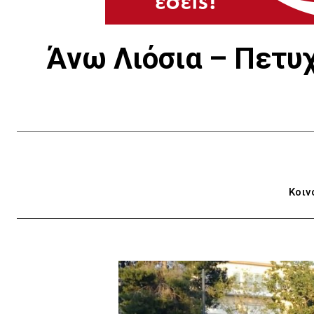
Άνω Λιόσια – Πετυχ
Κοιν