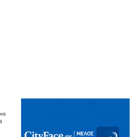
υτό
ά