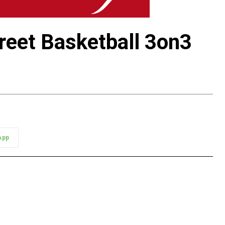
eet Basketball 3on3
App