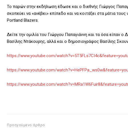
Το παρών στην εκδήλωση έδωσε και ο διεθνής Γιώργος Παπαγι
σκοπεύει να «ανέβει» επίπεδο και να κοιτάξει στα μάτια του
Portland Blazers.
Δείτε την ομιλία του Γιώργου Παπαγιάννη και τα όσα είπαν ο
Βασίλης Ντάκουρης, αλλά και ο δημοσιογράφος Βασίλης Σκουν
https://www.youtube.com/watch?v=5T5FLs7CI4c&feature=youtu
https://www.youtube.com/watch?v=HePFPa_ws0w&feature=you
https://www.youtube.com/watch?v=MRa1W6Fuir8&feature=yout
Προηγούμενο άρθρο