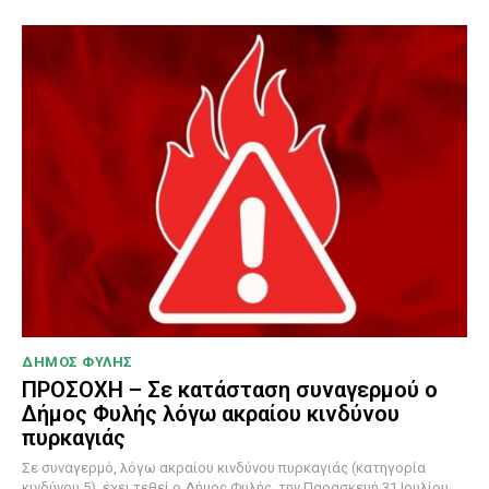
ΔΗΜΟΣ ΦΥΛΗΣ
ΠΡΟΣΟΧΗ – Σε κατάσταση συναγερμού ο
Δήμος Φυλής λόγω ακραίου κινδύνου
πυρκαγιάς
Σε συναγερμό, λόγω ακραίου κινδύνου πυρκαγιάς (κατηγορία
κινδύνου 5), έχει τεθεί ο Δήμος Φυλής, την Παρασκευή 31 Ιουλίου...