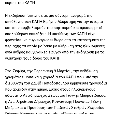
κυρίες του ΚΑΠΗ.
Η εκδήλωση ξεκίνησε με μια σύντομη αναφορά της
υπεύθυνης των ΚΑΠΗ Ειρήνης Αλυματήρη για την ιστορία
και τους συμβολισμούς του εορτασμού και αμέσως μετά
ακολούθησαν εκπλήξεις. Η υπεύθυνη των ΚΑΠΗ είχε
φροντίσει να συγκεντρώσει δώρα από τα καταστήματα της
περιοχής τα οποία μοίρασε με κλήρωση στις ηλικιωμένες
ενώ άνδρες και γυναίκες έφυγαν από την εκδήλωση με το
γλαστράκι τους δώρο του ΚΑΠΗ.
Στο Ζεφύρι, την Παρασκευή 9 Μαρτίου, την εκδήλωση
χρωμάτισε μουσικά η χορωδία του ΚΑΠΗ που υπό την
διεύθυνση του Δαυίδ Παπαδόπουλου ερμήνευσε τραγούδια
που άρμοζαν στην ημέρα. Ευχές στους ηλικιωμένους
έδωσαν ο Αντιδήμαρχος Ζεφυρίου Γιάννης Μαυροειδάκος,
η Αναπληρώτρια Δήμαρχος Κοινωνικής Πρόνοιας Τζένη
Μπάρα και ο Πρόεδρος των Παιδικών Σταθμών Ζεφυρίου
Γιώργος Κούρκουλος, οι οποίοι εξήραν το ρόλο της