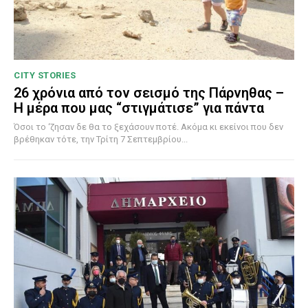
CITY STORIES
26 χρόνια από τον σεισμό της Πάρνηθας –
Η μέρα που μας “στιγμάτισε” για πάντα
Όσοι το ‘ζησαν δε θα το ξεχάσουν ποτέ. Ακόμα κι εκείνοι που δεν
βρέθηκαν τότε, την Τρίτη 7 Σεπτεμβρίου...