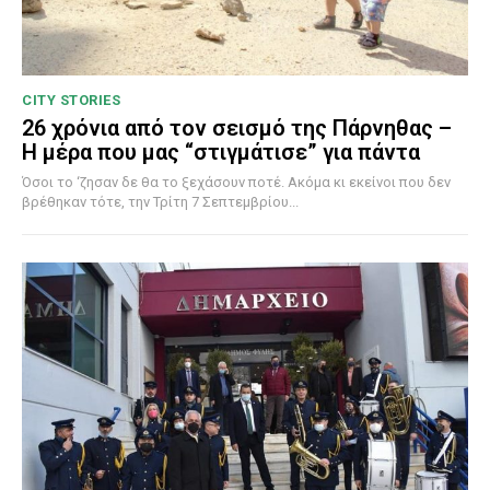
CITY STORIES
26 χρόνια από τον σεισμό της Πάρνηθας –
Η μέρα που μας “στιγμάτισε” για πάντα
Όσοι το ‘ζησαν δε θα το ξεχάσουν ποτέ. Ακόμα κι εκείνοι που δεν
βρέθηκαν τότε, την Τρίτη 7 Σεπτεμβρίου...